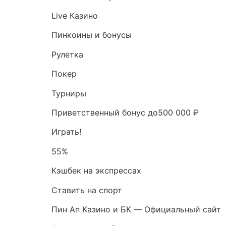
Live Казино
Пинкоины и бонусы
Рулетка
Покер
Турниры
Приветственный бонус до500 000 ₽
Играть!
55%
Кэшбек на экспрессах
Ставить на спорт
Пин Ап Казино и БК — Официальный сайт