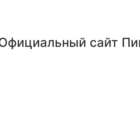
 Официальный сайт Пин