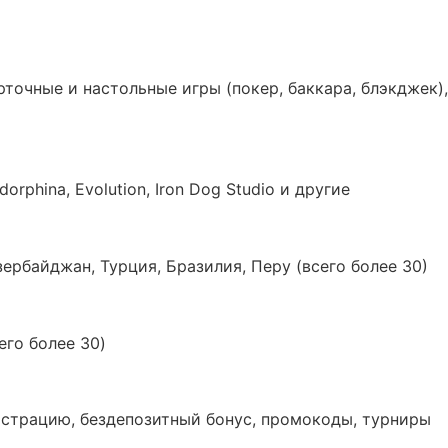
точные и настольные игры (покер, баккара, блэкджек), 
dorphina, Evolution, Iron Dog Studio и другие
зербайджан, Турция, Бразилия, Перу (всего более 30)
его более 30)
истрацию, бездепозитный бонус, промокоды, турниры