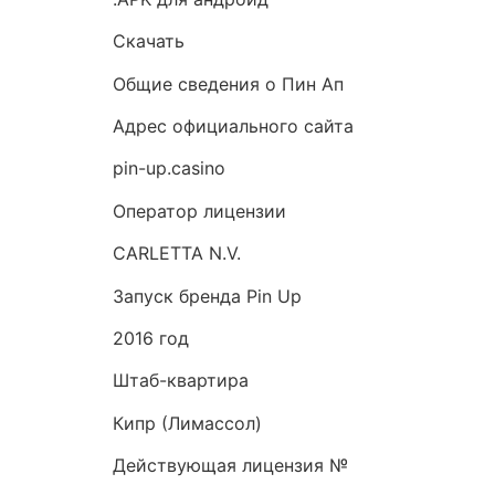
Скачать
Общие сведения о Пин Ап
Адрес официального сайта
pin-up.casino
Оператор лицензии
CARLETTA N.V.
Запуск бренда Pin Up
2016 год
Штаб-квартира
Кипр (Лимассол)
Действующая лицензия №