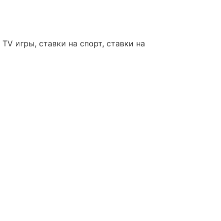
TV игры, ставки на спорт, ставки на