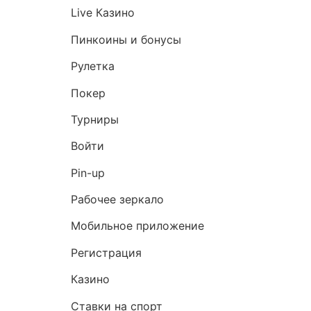
Live Казино
Пинкоины и бонусы
Рулетка
Покер
Турниры
Войти
Pin-up
Рабочее зеркало
Мобильное приложение
Регистрация
Казино
Ставки на спорт