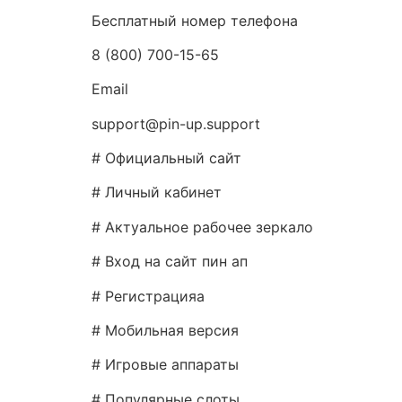
Бесплатный номер телефона
8 (800) 700-15-65
Email
support@pin-up.support
# Официальный сайт
# Личный кабинет
# Актуальное рабочее зеркало
# Вход на сайт пин ап
# Регистрацияа
# Мобильная версия
# Игровые аппараты
# Популярные слоты