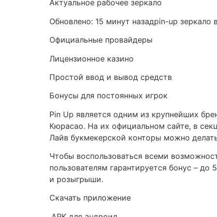
Актуальное рабочее зеркало
Обновлено: 15 минут назадpin-up зеркало 
Официальные провайдеры
Лицензионное казино
Простой ввод и вывод средств
Бонусы для постоянных игрок
Pin Up является одним из крупнейших брен
Кюрасао. На их официальном сайте, в сек
Лайв букмекерской конторы можно делать
Чтобы воспользоваться всеми возможност
пользователям гарантируется бонус – до 
и розыгрыши.
Скачать приложение
.APK для андроид