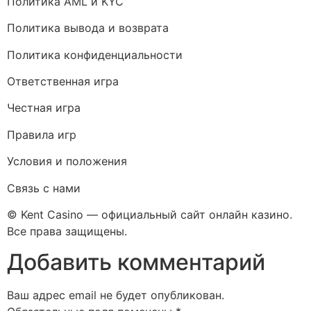
Политика AML и KYC
Политика вывода и возврата
Политика конфиденциальности
Ответственная игра
Честная игра
Правила игр
Условия и положения
Связь с нами
© Kent Casino — официальный сайт онлайн казино.
Все права защищены.
Добавить комментарий
Ваш адрес email не будет опубликован.