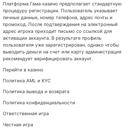
Платформа Гама казино предполагает стандартную
процедуру регистрации. Пользователь указывает
личные данные, номер телефона, адрес почты и
промокод. После подтверждения на электронный
адрес игрока приходит письмо со ссылкой для
активации аккаунта. В результате профиль
пользователя уже зарегистрирован, однако чтобы
выводить деньги на счет или карту администрация
рекомендует верифицировать аккаунт.
Перейти в казино
Политика AML и KYC
Политика вывода и возврата
Политика конфиденциальности
Ответственная игра
Честная игра