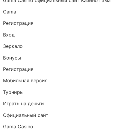
Gama Casino официальный сайт Казино Гама
Gama
Регистрация
Вход
Зеркало
Бонусы
Регистрация
Мобильная версия
Турниры
Играть на деньги
Официальный сайт
Gama Casino