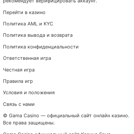
рекомендует верифицировать аккаунт.
Перейти в казино
Политика AML и KYC
Политика вывода и возврата
Политика конфиденциальности
Ответственная игра
Честная игра
Правила игр
Условия и положения
Связь с нами
© Gama Casino — официальный сайт онлайн казино.
Все права защищены.