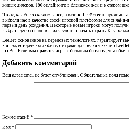
живых дилеров, 180 онлайн-игр в блэкджек (как и в старом шк
Что ж, как было сказано ранее, в казино LeeBet есть прилична
выбрали нас в качестве своей игровой платформы для онлайн-и
первый день рождения. Некоторые новые игроки могут получить 
выбрать депозит или вывод средств и начать играть. Как тольк
LeeBet, основанное на передовых технологиях, гарантирует в
в игры, которые вы любите, с играми для онлайн-казино LeeBet
LeeBet. Если вам нравятся игры с большим бонусом, чем обычн
Добавить комментарий
Ваш адрес email не будет опубликован.
Обязательные поля пом
Комментарий
*
Имя
*