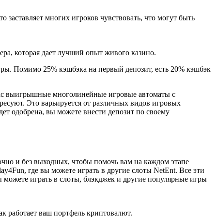
то заставляет многих игроков чувствовать, что могут быть
ера, которая дает лучший опыт живого казино.
игры. Помимо 25% кэшбэка на первый депозит, есть 20% кэшбэк
 вас выигрышные многолинейные игровые автоматы с
ресуют. Это варьируется от различных видов игровых
удет одобрена, вы можете внести депозит по своему
очно и без выходных, чтобы помочь вам на каждом этапе
ay4Fun, где вы можете играть в другие слоты NetEnt. Все эти
 можете играть в слоты, блэкджек и другие популярные игры
как работает ваш портфель криптовалют.