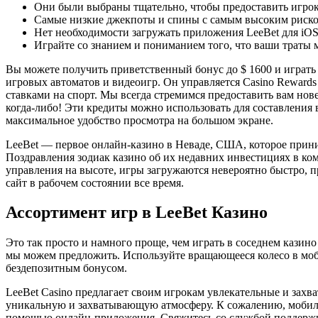
Они были выбраны тщательно, чтобы предоставить игрок
Самые низкие джекпоты и спины с самым высоким риском 
Нет необходимости загружать приложения LeeBet для iOS 
Играйте со знанием и пониманием того, что ваши траты мо
Вы можете получить приветственный бонус до $ 1600 и играть 
игровых автоматов и видеоигр. Он управляется Casino Rewards
ставками на спорт. Мы всегда стремимся предоставить вам но
когда-либо! Эти кредиты можно использовать для составлени
максимальное удобство просмотра на большом экране.
LeeBet — первое онлайн-казино в Неваде, США, которое приним
Поздравления зодиак казино об их недавних инвестициях в ком
управления на высоте, игры загружаются невероятно быстро, п
сайт в рабочем состоянии все время.
Ассортимент игр в LeeBet Казино
Это так просто и намного проще, чем играть в соседнем казино 
мы можем предложить. Используйте вращающееся колесо в моби
бездепозитным бонусом.
LeeBet Casino предлагает своим игрокам увлекательные и захв
уникальную и захватывающую атмосферу. К сожалению, мобильн
помощью онлайн-приложения. Свяжитесь со службой поддержки