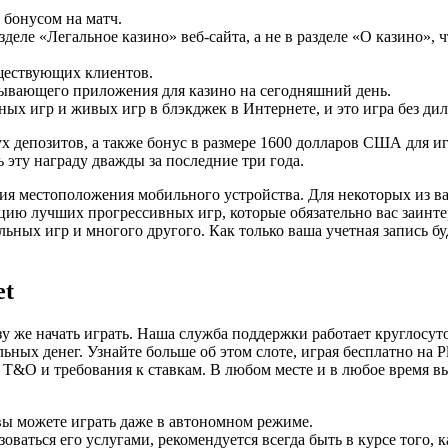
 бонусом на матч.
еле «Легальное казино» веб-сайта, а не в разделе «О казино», ч
уществующих клиентов.
тывающего приложения для казино на сегодняшний день.
ых игр и живых игр в блэкджек в Интернете, и это игра без дил
ух депозитов, а также бонус в размере 1600 долларов США для 
эту награду дважды за последние три года.
ния местоположения мобильного устройства. Для некоторых из
ию лучших прогрессивных игр, которые обязательно вас заинте
льных игр и многого другого. Как только ваша учетная запись б
et
зу же начать играть. Наша служба поддержки работает круглосут
ных денег. Узнайте больше об этом слоте, играя бесплатно на Pl
&O и требования к ставкам. В любом месте и в любое время вы
ы можете играть даже в автономном режиме.
оваться его услугами, рекомендуется всегда быть в курсе того, 