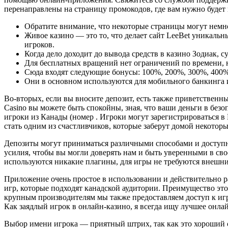
перенаправлены на страницу промокодов, где вам нужно будет
Обратите внимание, что некоторые страницы могут немног
Живое казино — это то, что делает сайт LeeBet уникальн
игроков.
Когда дело доходит до вывода средств в казино Зодиак, 
Для бесплатных вращений нет ограничений по времени, но
Сюда входят следующие бонусы: 100%, 200%, 300%, 400%
Они в основном используются для мобильного банкинга 
Во-вторых, если вы вносите депозит, есть также приветственны
Casino вы можете быть спокойны, зная, что ваши деньги в бе
игроки из Канады (номер . Игроки могут зарегистрироваться в 
стать одним из счастливчиков, которые заберут домой некотор
Депозиты могут приниматься различными способами и доступны
усилия, чтобы вы могли доверять нам и быть уверенными в св
используются никакие плагины, для игры не требуются внешние
Приложение очень простое в использовании и действительно р
игр, которые подходят канадской аудитории. Преимущество этого
крупным производителям мы также предоставляем доступ к играм
Как заядлый игрок в онлайн-казино, я всегда ищу лучшее онлай
Выбор имени игрока — приятный штрих, так как это хороший с