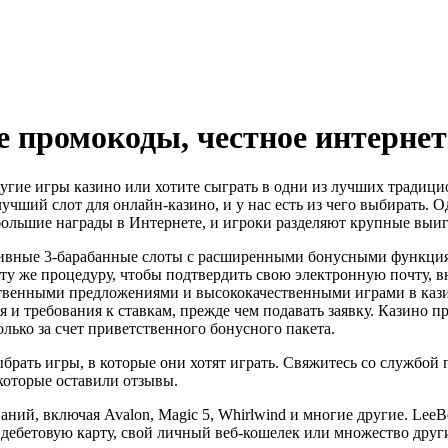
е промокоды, честное интернет
 другие игры казино или хотите сыграть в одни из лучших традиц
ший слот для онлайн-казино, и у нас есть из чего выбирать. Одн
ольшие награды в Интернете, и игроки разделяют крупные выи
юзивные 3-барабанные слоты с расширенными бонусными функци
ту же процедуру, чтобы подтвердить свою электронную почту, в
ственными предложениями и высококачественными играми в кази
 и требования к ставкам, прежде чем подавать заявку. Казино п
лько за счет приветственного бонусного пакета.
брать игры, в которые они хотят играть. Свяжитесь со службо
которые оставили отзывы.
ний, включая Avalon, Magic 5, Whirlwind и многие другие. Lee
дебетовую карту, свой личный веб-кошелек или множество друг