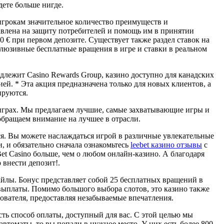
дете больше нигде.
игрокам значительное количество преимуществ и
авлена на защиту потребителей и помощь им в принятии
 € при первом депозите. Существует также раздел ставок на
клюзивные бесплатные вращения в игре и ставки в реальном
длежит Casino Rewards Group, казино доступно для канадских
й. * Эта акция предназначена только для новых клиентов, а
ируются.
 играх. Мы предлагаем лучшие, самые захватывающие игры и
обращаем внимание на лучшее в отрасли.
ся. Вы можете наслаждаться игрой в различные увлекательные
, и обязательно сначала ознакомьтесь
leebet казино отзывы
с
et Casino больше, чем о любом онлайн-казино. А благодаря
 внести депозит!.
айлы. Бонус представляет собой 25 бесплатных вращений в
е выплаты. Помимо большого выбора слотов, это казино также
зователя, предоставляя незабываемые впечатления.
есть способ оплаты, доступный для вас. С этой целью мы
втоматы, то вы попали в нужное место. У них есть более 800