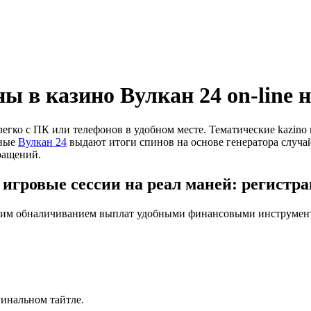
 в казино Вулкан 24 on-line н
о легко с ПК или телефонов в удобном месте. Тематические kazi
тные
Вулкан 24
выдают итоги спинов на основе генератора случ
ращений.
игровые сессии на реал маней: регистр
ующим обналичиванием выплат удобными финансовыми инструмен
гинальном тайтле.