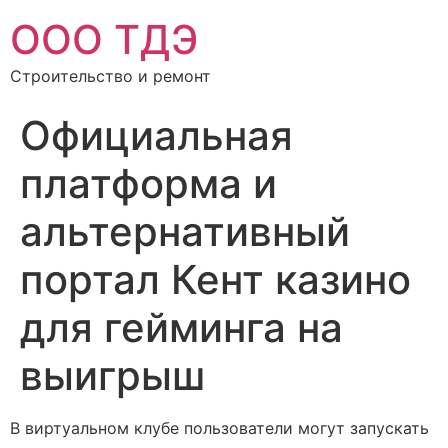
ООО ТДЭ
Строительство и ремонт
Официальная
платформа и
альтернативный
портал Кент казино
для гейминга на
выигрыш
В виртуальном клубе пользователи могут запускать