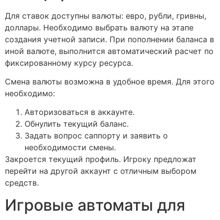
Для ставок доступны валюты: евро, рубли, гривны,
доллары. Необходимо выбрать валюту на этапе
создания учетной записи. При пополнении баланса в
иной валюте, выполнится автоматический расчет по
фиксированному курсу ресурса.
Смена валюты возможна в удобное время. Для этого
необходимо:
Авторизоваться в аккаунте.
Обнулить текущий баланс.
Задать вопрос саппорту и заявить о
необходимости смены.
Закроется текущий профиль. Игроку предложат
перейти на другой аккаунт с отличным выбором
средств.
Игровые автоматы для