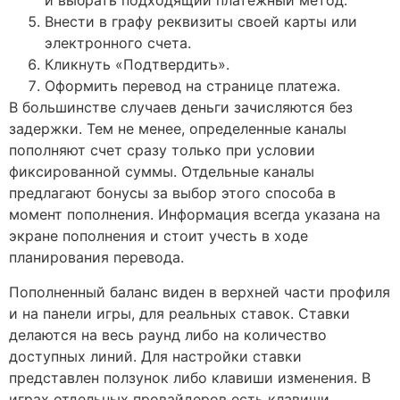
и выбрать подходящий платежный метод.
Внести в графу реквизиты своей карты или
электронного счета.
Кликнуть «Подтвердить».
Оформить перевод на странице платежа.
В большинстве случаев деньги зачисляются без
задержки. Тем не менее, определенные каналы
пополняют счет сразу только при условии
фиксированной суммы. Отдельные каналы
предлагают бонусы за выбор этого способа в
момент пополнения. Информация всегда указана на
экране пополнения и стоит учесть в ходе
планирования перевода.
Пополненный баланс виден в верхней части профиля
и на панели игры, для реальных ставок. Ставки
делаются на весь раунд либо на количество
доступных линий. Для настройки ставки
представлен ползунок либо клавиши изменения. В
играх отдельных провайдеров есть клавиши