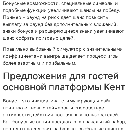
Бонусные возможности, специальные символы и
подобные функции увеличивают шансы на победу.
Пример – раунд на риск дает шанс повысить
выплату за раунд без дополнительных вложений,
знаки бонуса и расширяющиеся знаки увеличивают
шанс собрать призовых цепей.
Правильно выбранный симулятор с значительными
коэффициентами выигрыша делает процесс игры
более азартным и прибыльным.
Предложения для гостей
основной платформы Кент
Бонус – это инициатива, стимулирующая сайт
привлекает новых геймеров и способствует
активности действия постоянных пользователей.
Как бонусные опции предлагаются начальный набор,
проценты на депозит на баланс, свободные спины с