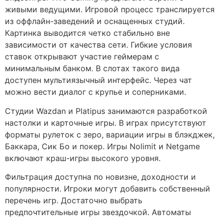
живыми ведущими. Игровой процесс транслируется
из оффлайн-заведений и оснащенных студий.
Картинка выводится четко стабильно вне
зависимости от качества сети. Гибкие условия
ставок открывают участие геймерам с
минимальным банком. В слотах такого вида
доступен мультиязычный интерфейс. Через чат
можно вести диалог с крупье и соперниками.
Студии Wazdan и Platipus занимаются разработкой
настолки и карточные игры. В играх присутствуют
форматы рулеток с зеро, вариации игры в блэкджек,
Баккара, Сик Бо и покер. Игры Nolimit и Netgame
включают краш-игры высокого уровня.
Фильтрация доступна по новизне, доходности и
популярности. Игроки могут добавить собственный
перечень игр. Достаточно выбрать
предпочтительные игры звездочкой. Автоматы