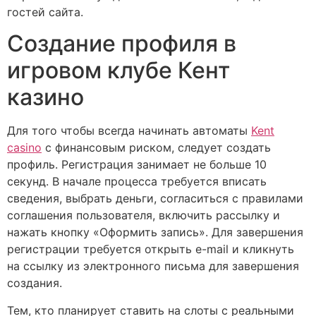
гостей сайта.
Создание профиля в
игровом клубе Кент
казино
Для того чтобы всегда начинать автоматы
Kent
casino
с финансовым риском, следует создать
профиль. Регистрация занимает не больше 10
секунд. В начале процесса требуется вписать
сведения, выбрать деньги, согласиться с правилами
соглашения пользователя, включить рассылку и
нажать кнопку «Оформить запись». Для завершения
регистрации требуется открыть e-mail и кликнуть
на ссылку из электронного письма для завершения
создания.
Тем, кто планирует ставить на слоты с реальными