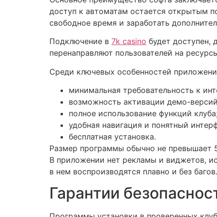
доступ к автоматам остается открытым по
свободное время и заработать дополнител
Подключение в
7k casino
будет доступен, 
перенаправляют пользователей на ресурсы
Среди ключевых особенностей приложения
минимальная требовательность к инт
возможность активации демо-версий 
полное использование функций клуба
удобная навигация и понятный интер
бесплатная установка.
Размер программы обычно не превышает 50
В приложении нет рекламы и виджетов, ис
в нем воспроизводятся плавно и без багов
Гарантии безопаснос
Программы установки в проверенных клуба