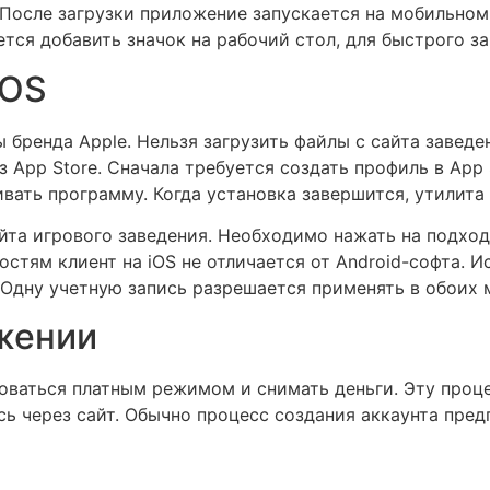
После загрузки приложение запускается на мобильном
тся добавить значок на рабочий стол, для быстрого з
iOS
 бренда Apple. Нельзя загрузить файлы с сайта заведе
 App Store. Сначала требуется создать профиль в App 
ать программу. Когда установка завершится, утилита б
айта игрового заведения. Необходимо нажать на подх
остям клиент на iOS не отличается от Android-софта. 
 Одну учетную запись разрешается применять в обоих
жении
оваться платным режимом и снимать деньги. Эту проце
сь через сайт. Обычно процесс создания аккаунта пре