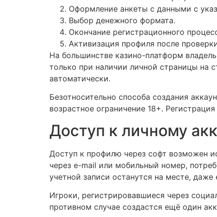
Оформление анкеты с данными с ука
Выбор денежного формата.
Окончание регистрационного процесс
Активизация профиля после проверки
На большинстве казино-платформ владель
только при наличии личной страницы на с
автоматически.
Безотносительно способа создания аккаун
возрастное ограничение 18+. Регистрация
Доступ к личному ак
Доступ к профилю через софт возможен и
через e-mail или мобильный номер, потре
учетной записи останутся на месте, даже 
Игроки, регистрировавшиеся через социал
противном случае создастся ещё один акк