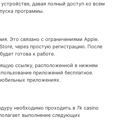
 устройстве, давая полный доступ ко всем
апуска программы.
ния. Это связано с ограничениями Apple.
Store, через простую регистрацию. После
удет готова к работе.
одящую ссылку, расположенной в нижнем
Использование приложений бесплатное.
 мобильных приложениях.
дуру необходимо проходить в 7k casino
дполагает выполнение следующих