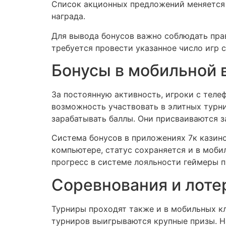
Список акционных предложений меняется в
награда.
Для вывода бонусов важно соблюдать пра
требуется провести указанное число игр 
Бонусы в мобильной 
За постоянную активность, игроки с тел
возможность участвовать в элитных турн
зарабатывать баллы. Они присваиваются з
Система бонусов в приложениях 7к казино 
компьютере, статус сохраняется и в моби
прогресс в системе лояльности геймеры п
Соревнования и лоте
Турниры проходят также и в мобильных кл
турниров выигрываются крупные призы. Н