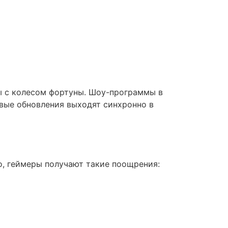
ы с колесом фортуны. Шоу-программы в
вые обновления выходят синхронно в
о, геймеры получают такие поощрения: