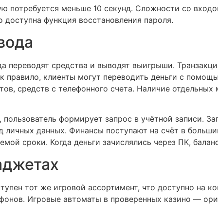
рую потребуется меньше 10 секунд. Сложности со входо
но доступна функция восстановления пароля.
вода
да переводят средства и выводят выигрыши. Транзакц
к правило, клиенты могут переводить деньги с помощь
ов, средств с телефонного счета. Наличие отдельных
 пользователь формирует запрос в учётной записи. З
д личных данных. Финансы поступают на счёт в больши
мой сроки. Когда деньги зачислялись через ПК, баланс
аджетах
ступен тот же игровой ассортимент, что доступно на 
фонов. Игровые автоматы в проверенных казино — ори