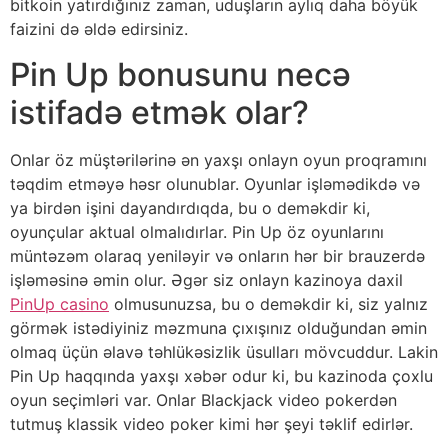
bitkoin yatırdığınız zaman, uduşların aylıq daha böyük
faizini də əldə edirsiniz.
Pin Up bonusunu necə
istifadə etmək olar?
Onlar öz müştərilərinə ən yaxşı onlayn oyun proqramını
təqdim etməyə həsr olunublar. Oyunlar işləmədikdə və
ya birdən işini dayandırdıqda, bu o deməkdir ki,
oyunçular aktual olmalıdırlar. Pin Up öz oyunlarını
müntəzəm olaraq yeniləyir və onların hər bir brauzerdə
işləməsinə əmin olur. Əgər siz onlayn kazinoya daxil
PinUp casino
olmusunuzsa, bu o deməkdir ki, siz yalnız
görmək istədiyiniz məzmuna çıxışınız olduğundan əmin
olmaq üçün əlavə təhlükəsizlik üsulları mövcuddur. Lakin
Pin Up haqqında yaxşı xəbər odur ki, bu kazinoda çoxlu
oyun seçimləri var. Onlar Blackjack video pokerdən
tutmuş klassik video poker kimi hər şeyi təklif edirlər.