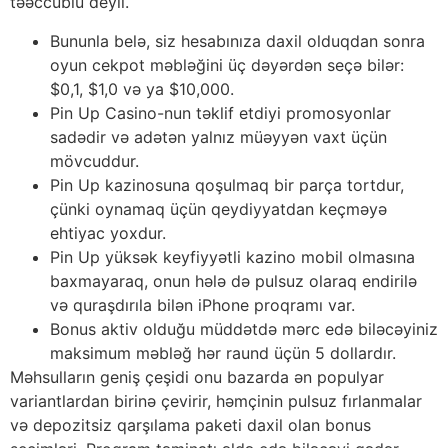
təəccüblü deyil.
Bununla belə, siz hesabınıza daxil olduqdan sonra
oyun cekpot məbləğini üç dəyərdən seçə bilər:
$0,1, $1,0 və ya $10,000.
Pin Up Casino-nun təklif etdiyi promosyonlar
sadədir və adətən yalnız müəyyən vaxt üçün
mövcuddur.
Pin Up kazinosuna qoşulmaq bir parça tortdur,
çünki oynamaq üçün qeydiyyatdan keçməyə
ehtiyac yoxdur.
Pin Up yüksək keyfiyyətli kazino mobil olmasına
baxmayaraq, onun hələ də pulsuz olaraq endirilə
və quraşdırıla bilən iPhone proqramı var.
Bonus aktiv olduğu müddətdə mərc edə biləcəyiniz
maksimum məbləğ hər raund üçün 5 dollardır.
Məhsulların geniş çeşidi onu bazarda ən populyar
variantlardan birinə çevirir, həmçinin pulsuz fırlanmalar
və depozitsiz qarşılama paketi daxil olan bonus