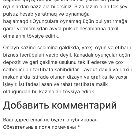
oyunlardan həzz ala bilərsiniz. Sizə lazım olan tək şey
pulsuz hesab yaratmaq və oynamağa
başlamaqdır.Oyunçulara oynamaq üçün pul yatırmağa
qərar verməmişdən əvvəl pulsuz hesablarına daxil
olmalarını tövsiyə edirik.
Onlayn kazino seçiminə gəldikdə, yaxşı oyun və etibarlı
biznes təcrübələri vacib deyil. Kanadalı oyunçular üçün
depozit və geri çəkilmə üsulunu təklif edərsə və çox
cəlbedici bir tərtibata sahibdirlər. Layout daxili və daxili
məkanlarda istifadə olunan dizayn və qrafika ilə yaxşı
işləyir. İstifadəsi asan və rahat tərtibata malik
olduğundan bu kazinoları tövsiyə edirik.
Добавить комментарий
Ваш адрес email не будет опубликован.
Обязательные поля помечены
*