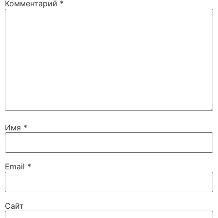
Комментарий
*
Имя
*
Email
*
Сайт