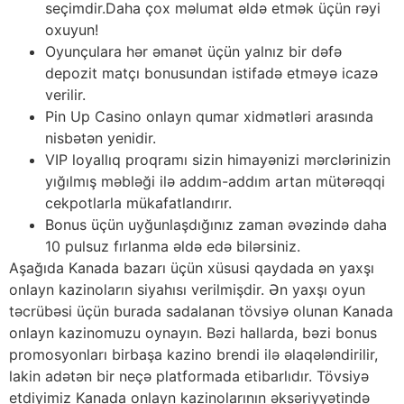
seçimdir.Daha çox məlumat əldə etmək üçün rəyi
oxuyun!
Oyunçulara hər əmanət üçün yalnız bir dəfə
depozit matçı bonusundan istifadə etməyə icazə
verilir.
Pin Up Casino onlayn qumar xidmətləri arasında
nisbətən yenidir.
VIP loyallıq proqramı sizin himayənizi mərclərinizin
yığılmış məbləği ilə addım-addım artan mütərəqqi
cekpotlarla mükafatlandırır.
Bonus üçün uyğunlaşdığınız zaman əvəzində daha
10 pulsuz fırlanma əldə edə bilərsiniz.
Aşağıda Kanada bazarı üçün xüsusi qaydada ən yaxşı
onlayn kazinoların siyahısı verilmişdir. Ən yaxşı oyun
təcrübəsi üçün burada sadalanan tövsiyə olunan Kanada
onlayn kazinomuzu oynayın. Bəzi hallarda, bəzi bonus
promosyonları birbaşa kazino brendi ilə əlaqələndirilir,
lakin adətən bir neçə platformada etibarlıdır. Tövsiyə
etdiyimiz Kanada onlayn kazinolarının əksəriyyətində