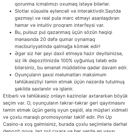
qorunma icmalımızı oxumaq istəyə bilərlər.
Slotlar xüsusilə əyləncəli və interaktivdir.Saytda
gəzməyi və real pula mərc etməyi asanlaşdıran
hamar və intuitiv proqram interfeysi var.
Bu, pulsuz pul qazanmaq üçün sözün həqiqi
mənasında 20 dəfə qumar oynamaq
məcburiyyətində qalmağa kömək edir!
Əgər siz hər şeyi daxil etməyə hazır deyilsinizsə,
siz ilk depozitinizdə 100% uyğunluq tələb edə
bilərsiniz, bu əmanət müddətinə qədər davam edir.
Oyunçuların şəxsi məlumatları maksimum
təhlükəsizliyi təmin etmək üçün nəzərdə tutulmuş
şəkildə saxlanılır və işlənir.
Etibarlı və təhlükəsiz onlayn kazinolar axtararkən böyük
seçim var. O, oyunçuların təkrar-təkrar geri qayıtmasını
təmin etmək üçün geniş oyun çeşidi, əla müştəri xidməti
və çoxlu maraqlı promosyonlar təklif edir. Pin Up
Casino-a xoş gəlmisiniz, burada çoxlu seçimlərlə dərhal
depozit qoya, tez pul çıxara və hər yerdə ən yaxşı