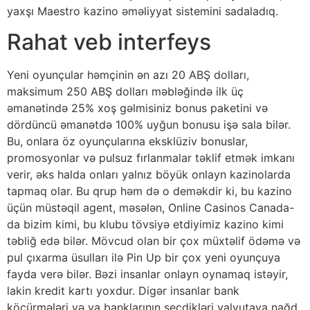
yaxşı Maestro kazino əməliyyat sistemini sadaladıq.
Rahat veb interfeys
Yeni oyunçular həmçinin ən azı 20 ABŞ dolları,
maksimum 250 ABŞ dolları məbləğində ilk üç
əmanətində 25% xoş gəlmisiniz bonus paketini və
dördüncü əmanətdə 100% uyğun bonusu işə sala bilər.
Bu, onlara öz oyunçularına eksklüziv bonuslar,
promosyonlar və pulsuz fırlanmalar təklif etmək imkanı
verir, əks halda onları yalnız böyük onlayn kazinolarda
tapmaq olar. Bu qrup həm də o deməkdir ki, bu kazino
üçün müstəqil agent, məsələn, Online Casinos Canada-
da bizim kimi, bu klubu tövsiyə etdiyimiz kazino kimi
təbliğ edə bilər. Mövcud olan bir çox müxtəlif ödəmə və
pul çıxarma üsulları ilə Pin Up bir çox yeni oyunçuya
fayda verə bilər. Bəzi insanlar onlayn oynamaq istəyir,
lakin kredit kartı yoxdur. Digər insanlar bank
köçürmələri və ya banklarının seçdikləri valyutaya nağd