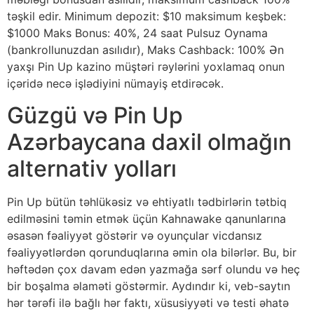
təşkil edir. Minimum depozit: $10 maksimum keşbek:
$1000 Maks Bonus: 40%, 24 saat Pulsuz Oynama
(bankrollunuzdan asılıdır), Maks Cashback: 100% Ən
yaxşı Pin Up kazino müştəri rəylərini yoxlamaq onun
içəridə necə işlədiyini nümayiş etdirəcək.
Güzgü və Pin Up
Azərbaycana daxil olmağın
alternativ yolları
Pin Up bütün təhlükəsiz və ehtiyatlı tədbirlərin tətbiq
edilməsini təmin etmək üçün Kahnawake qanunlarına
əsasən fəaliyyət göstərir və oyunçular vicdansız
fəaliyyətlərdən qorunduqlarına əmin ola bilərlər. Bu, bir
həftədən çox davam edən yazmağa sərf olundu və heç
bir boşalma əlaməti göstərmir. Aydındır ki, veb-saytın
hər tərəfi ilə bağlı hər faktı, xüsusiyyəti və testi əhatə