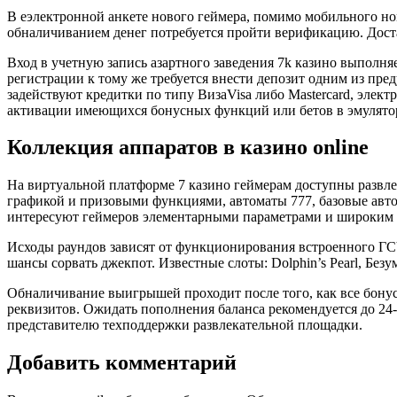
В еэлектронной анкете нового геймера, помимо мобильного ном
обналичиванием денег потребуется пройти верификацию. Дост
Вход в учетную запись азартного заведения 7k казино выпол
регистрации к тому же требуется внести депозит одним из пр
задействуют кредитки по типу ВизаVisa либо Mastercard, элек
активации имеющихся бонусных функций или бетов в эмулятор
Коллекция аппаратов в казино online
На виртуальной платформе 7 казино геймерам доступны развле
графикой и призовыми функциями, автоматы 777, базовые авто
интересуют геймеров элементарными параметрами и широким 
Исходы раундов зависят от функционирования встроенного ГСЧ
шансы сорвать джекпот. Известные слоты: Dolphin’s Pearl, Безу
Обналичивание выигрышей проходит после того, как все бонус
реквизитов. Ожидать пополнения баланса рекомендуется до 24
представителю техподдержки развлекательной площадки.
Добавить комментарий