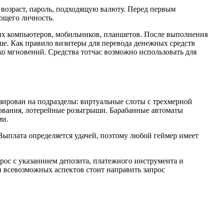
 возраст, пароль, подходящую валюту. Перед первым
ющего личность.
ных компьютеров, мобильников, планшетов. После выполнения
ше. Как правило визитеры для перевода денежных средств
ко мгновений. Средства тотчас возможно использовать для
зирован на подразделы: виртуальные слоты с трехмерной
внования, лотерейные розыгрыши. Барабанные автоматы
ми.
Выплата определяется удачей, поэтому любой геймер имеет
рос с указаннием депозита, платежного инструмента и
и всевозможных аспектов стоит направить запрос