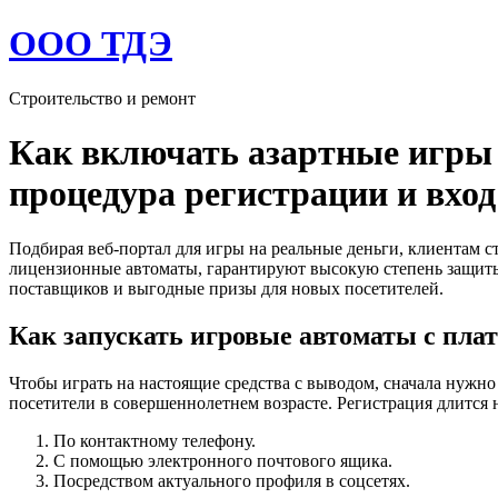
Перейти
ООО ТДЭ
к
содержимому
Строительство и ремонт
Как включать азартные игры 
процедура регистрации и вхо
Подбирая веб-портал для игры на реальные деньги, клиентам
лицензионные автоматы, гарантируют высокую степень защит
поставщиков и выгодные призы для новых посетителей.
Как запускать игровые автоматы с пла
Чтобы играть на настоящие средства с выводом, сначала нужно
посетители в совершеннолетнем возрасте. Регистрация длится
По контактному телефону.
С помощью электронного почтового ящика.
Посредством актуального профиля в соцсетях.