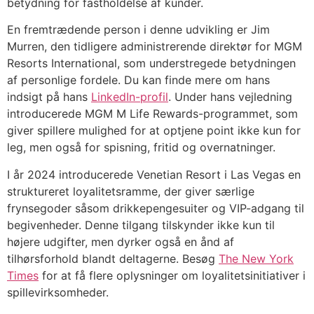
betydning for fastholdelse af kunder.
En fremtrædende person i denne udvikling er Jim
Murren, den tidligere administrerende direktør for MGM
Resorts International, som understregede betydningen
af ​​personlige fordele. Du kan finde mere om hans
indsigt på hans
LinkedIn-profil
. Under hans vejledning
introducerede MGM M Life Rewards-programmet, som
giver spillere mulighed for at optjene point ikke kun for
leg, men også for spisning, fritid og overnatninger.
I år 2024 introducerede Venetian Resort i Las Vegas en
struktureret loyalitetsramme, der giver særlige
frynsegoder såsom drikkepengesuiter og VIP-adgang til
begivenheder. Denne tilgang tilskynder ikke kun til
højere udgifter, men dyrker også en ånd af
tilhørsforhold blandt deltagerne. Besøg
The New York
Times
for at få flere oplysninger om loyalitetsinitiativer i
spillevirksomheder.