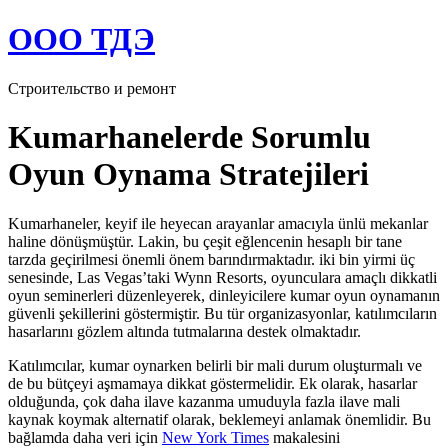
Перейти
ООО ТДЭ
к
содержимому
Строительство и ремонт
Kumarhanelerde Sorumlu
Oyun Oynama Stratejileri
Kumarhaneler, keyif ile heyecan arayanlar amacıyla ünlü mekanlar
haline dönüşmüştür. Lakin, bu çeşit eğlencenin hesaplı bir tane
tarzda geçirilmesi önemli önem barındırmaktadır. iki bin yirmi üç
senesinde, Las Vegas’taki Wynn Resorts, oyunculara amaçlı dikkatli
oyun seminerleri düzenleyerek, dinleyicilere kumar oyun oynamanın
güvenli şekillerini göstermiştir. Bu tür organizasyonlar, katılımcıların
hasarlarını gözlem altında tutmalarına destek olmaktadır.
Katılımcılar, kumar oynarken belirli bir mali durum oluşturmalı ve
de bu bütçeyi aşmamaya dikkat göstermelidir. Ek olarak, hasarlar
olduğunda, çok daha ilave kazanma umuduyla fazla ilave mali
kaynak koymak alternatif olarak, beklemeyi anlamak önemlidir. Bu
bağlamda daha veri için
New York Times
makalesini