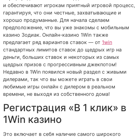
и обеспечивают игрокам приятный игровой процесс,
гарантируя, что они честные, захватывающие и
хорошо продуманные. Для начала сделаем
предположение, что вы уже знакомы с мобильным
казино Зодиак. Онлайн-казино 1Win также
предлагает ряд вариантов ставок — от
1win
стандартных лимитов ставок до щедрых игр на
деньги, больших ставок и некоторых из самых
щедрых призов с прогрессивным джекпотом!
Недавно в 1Win появился новый раздел с живыми
дилерами, так что вы можете играть в свои
любимые игры онлайн с дилером в реальном
времени, не выходя из собственного дома!
Регистрация «В 1 клик» в
1Win казино
Это включает в себя наличие самого широкого