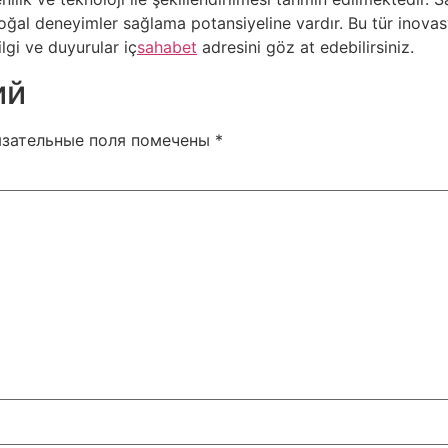
e doğal deneyimler sağlama potansiyeline vardır. Bu tür inov
lgi ve duyurular iç
sahabet
adresini göz at edebilirsiniz.
ий
язательные поля помечены
*