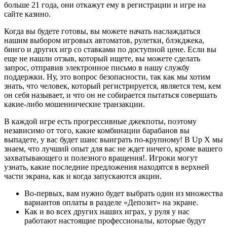
больше 21 года, они откажут ему в регистрации и игре на
сайте казино.
Когда вы будете готовы, вы можете начать наслаждаться
нашим выбором игровых автоматов, рулетки, блэкджека,
бинго и других игр со ставками по доступной цене. Если вы
еще не нашли отзыв, который ищете, вы можете сделать
запрос, отправив электронное письмо в нашу службу
поддержки. Ну, это вопрос безопасности, так как мы хотим
знать, что человек, который регистрируется, является тем, кем
он себя называет, и что он не собирается пытаться совершать
какие-либо мошеннические транзакции.
В каждой игре есть прогрессивные джекпоты, поэтому
независимо от того, какие комбинации барабанов вы
выпадете, у вас будет шанс выиграть по-крупному! В Up X мы
знаем, что лучший опыт для вас не ждет ничего, кроме вашего
захватывающего и полезного вращения!. Игроки могут
узнать, какие последние предложения находятся в верхней
части экрана, как и когда запускаются акции.
Во-первых, вам нужно будет выбрать один из множества
вариантов оплаты в разделе «Депозит» на экране.
Как и во всех других наших играх, у руля у нас
работают настоящие профессионалы, которые будут