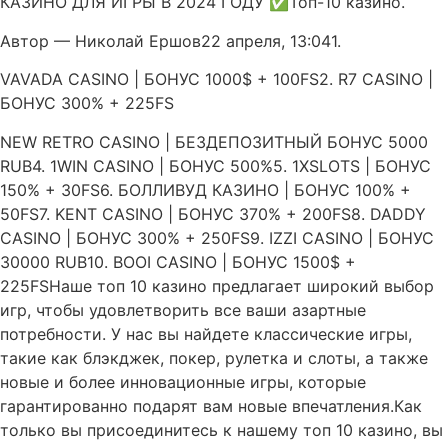
КАЗИНО ДЛЯ ИГРЫ В 2024 ГОДУ ✅Топ-10 казино.
Автор — Николай Ершов22 апреля, 13:041.
VAVADA CASINO | БОНУС 1000$ + 100FS2. R7 CASINO |
БОНУС 300% + 225FS
NEW RETRO CASINO | БЕЗДЕПОЗИТНЫЙ БОНУС 5000
RUB4. 1WIN CASINO | БОНУС 500%5. 1XSLOTS | БОНУС
150% + 30FS6. БОЛЛИВУД КАЗИНО | БОНУС 100% +
50FS7. KENT CASINO | БОНУС 370% + 200FS8. DADDY
CASINO | БОНУС 300% + 250FS9. IZZI CASINO | БОНУС
30000 RUB10. BOOI CASINO | БОНУС 1500$ +
225FSНаше топ 10 казино предлагает широкий выбор
игр, чтобы удовлетворить все ваши азартные
потребности. У нас вы найдете классические игры,
такие как блэкджек, покер, рулетка и слоты, а также
новые и более инновационные игры, которые
гарантированно подарят вам новые впечатления.Как
только вы присоединитесь к нашему топ 10 казино, вы