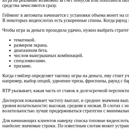
Игра на реальные возможно за счет бонусов или пополнить бал
средства зачисляются сразу.
Гейминг в автоматы начинается с установки объема монет на 
В некоторых видеослотах есть ускоренные спины. Когда раунд 
Чтобы игра за деньги проходила удачно, нужно выбрать страте
тематикой.
размером экрана.
диапазоном бета.
числом выигрышных комбинаций.
спецсимволами.
призами.
Когда гэмблер определяет тактику игры на деньги, ему стоит 
например, выбор опций, удвоение приза, фриспины, раунд с ба
RTP указывает, какая часть от ставок в долгосрочной перспект
Дисперсия показывает частоту выплат, и средние значения вы
уровня волатильности: высокая, средняя и низкая. В слотах с
волатильностью лучше придерживаться стратегии с минимальн
Для начинающих клиентов наверху списка топовые видеослоты
наиболее значимые строки. По известным слотам может устраи