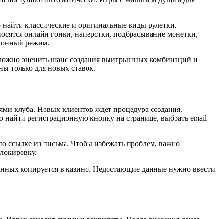
о найти классические и оригинальные виды рулетки,
носятся онлайн гонки, наперстки, подбрасывание монетки,
ционный режим.
ии можно оценить шанс создания выигрышных комбинаций и
ы только для новых ставок.
иями клуба. Новых клиентов ждет процедура создания.
но найти регистрационную кнопку на странице, выбрать email
по ссылке из письма. Чтобы избежать проблем, важно
локировку.
данных копируется в казино. Недостающие данные нужно ввести