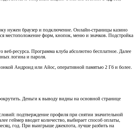
оку нужен браузер и подключение. Онлайн-страницы казино
ся местоположение форм, кнопок, меню и значков. Подстройка
о веб-ресурса. Программа клуба абсолютно бесплатное. Далее
ных логина и пароля.
ционкой Андроид или Айос, оперативной памятью 2 Гб и более.
рокрутить. Деньги к выводу видны на основной странице
словий: подтверждение профиля при снятии значительной
лее геймер вводит количество, выбирает способ оплаты,
есяц, год. При выигрыше джекпота, лучше разбить на