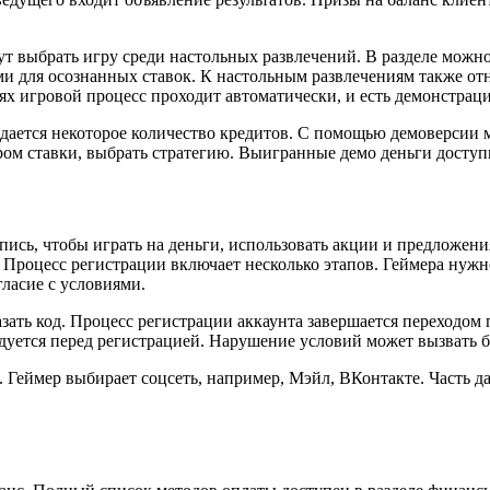
ут выбрать игру среди настольных развлечений. В разделе можн
ми для осознанных ставок. К настольным развлечениям также от
иях игровой процесс проходит автоматически, и есть демонстра
ру дается некоторое количество кредитов. С помощью демоверс
ом ставки, выбрать стратегию. Выигранные демо деньги доступн
пись, чтобы играть на деньги, использовать акции и предложен
. Процесс регистрации включает несколько этапов. Геймера нуж
гласие с условиями.
зать код. Процесс регистрации аккаунта завершается переходом 
дуется перед регистрацией. Нарушение условий может вызвать б
. Геймер выбирает соцсеть, например, Мэйл, ВКонтакте. Часть 