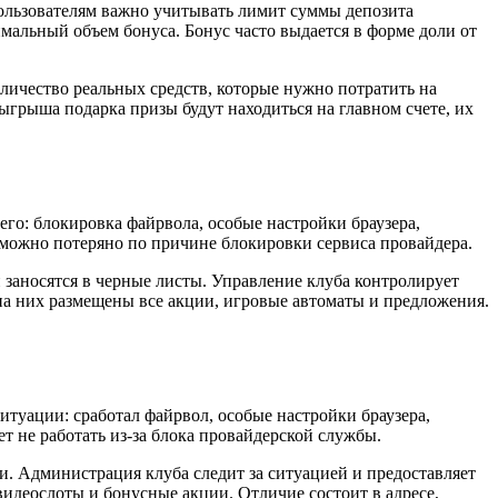
Пользователям важно учитывать лимит суммы депозита
мальный объем бонуса. Бонус часто выдается в форме доли от
ичество реальных средств, которые нужно потратить на
ыгрыша подарка призы будут находиться на главном счете, их
его: блокировка файрвола, особые настройки браузера,
озможно потеряно по причине блокировки сервиса провайдера.
 заносятся в черные листы. Управление клуба контролирует
на них размещены все акции, игровые автоматы и предложения.
туации: сработал файрвол, особые настройки браузера,
т не работать из-за блока провайдерской службы.
и. Администрация клуба следит за ситуацией и предоставляет
идеослоты и бонусные акции. Отличие состоит в адресе,