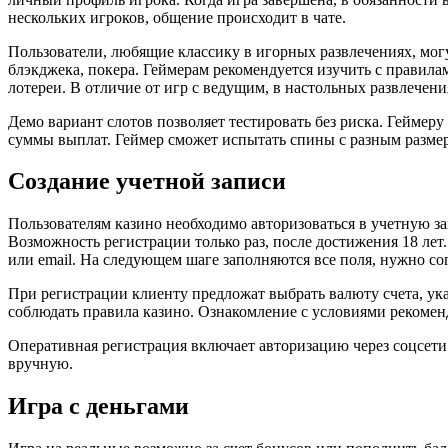
нескольких игроков, общение происходит в чате.
Пользователи, любящие классику в игорных развлечениях, мог
блэкджека, покера. Геймерам рекомендуется изучить с правила
лотереи. В отличие от игр с ведущим, в настольных развлечен
Демо вариант слотов позволяет тестировать без риска. Гейме
суммы выплат. Геймер сможет испытать спины с разным размер
Создание учетной записи
Пользователям казино необходимо авторизоваться в учетную за
Возможность регистрации только раз, после достижения 18 лет
или email. На следующем шаге заполняются все поля, нужно со
При регистрации клиенту предложат выбрать валюту счета, ука
соблюдать правила казино. Ознакомление с условиями рекомен
Оперативная регистрация включает авторизацию через соцсети
вручную.
Игра с деньгами