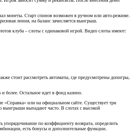
. Игрок заносит сумму и реквизиты. После внесения денег
нал монеты. Старт спинов возможен в ручном или авто-режиме.
ризовая линия, на баланс зачисляется выигрыш.
лотов клуба – слоты с одинаковой игрой. Видео слоты имеют:
Также стоит рассмотреть автоматы, где предусмотрены допигры,
 и более. Остальное идет в фонд казино.
ле «Справка» или на официальном сайте. Существует три
то выигрыши выпадают часто. В слотах с высокой
ь упорядочивание по коэффициенту возврата, определить
комбинации, есть бонусы и дополнительные функции.