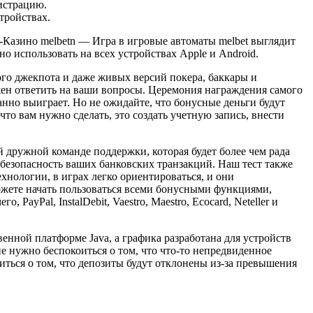
истрацию.
тройствах.
-Казино melbetn — Игра в игровые автоматы melbet выглядит
о использовать на всех устройствах Apple и Android.
ого джекпота и даже живых версий покера, баккары и
лжен ответить на ваши вопросы. Церемония награждения самого
ванно выиграет. Но не ожидайте, что бонусные деньги будут
то вам нужно сделать, это создать учетную запись, внести
й дружной команде поддержки, которая будет более чем рада
 безопасность ваших банковских транзакций. Наш тест также
хнологии, в играх легко ориентироваться, и они
ожете начать пользоваться всеми бонусными функциями,
ayPal, InstalDebit, Vaestro, Maestro, Ecocard, Neteller и
венной платформе Java, а графика разработана для устройств
не нужно беспокоиться о том, что что-то непредвиденное
иться о том, что депозиты будут отклонены из-за превышения