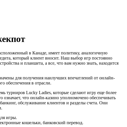
жекпот
расположенный в Канаде, имеет политику, аналогичную
редита, который клиент вносит. Наш выбор игр постоянно
тройства и планшета, а все, что вам нужно знать, находится
дназначены для получения наилучших впечатлений от онлайн-
го обеспечения в отрасли.
емь турниров Lucky Ladies, которые сделают игру еще более
то означает, что онлайн-казино уполномочено обеспечивать
н-банкинг, обслуживание клиентов и разделы счета. Они
и.
для игры.
лектронные кошельки, банковский перевод.