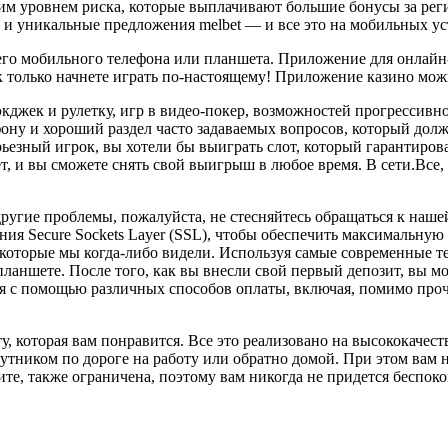
ким уровнем риска, которые выплачивают большие бонусы за рег
 и уникальные предложения melbet — и все это на мобильных ус
оего мобильного телефона или планшета. Приложение для онлайн
к только начнете играть по-настоящему! Приложение казино можн
кджек и рулетку, игр в видео-покер, возможностей прогрессивн
ефону и хороший раздел часто задаваемых вопросов, который до
серьезный игрок, вы хотели бы выиграть слот, который гарантиро
 и вы сможете снять свой выигрыш в любое время. В сети.Все, ч
другие проблемы, пожалуйста, не стесняйтесь обращаться к наше
ия Secure Sockets Layer (SSL), чтобы обеспечить максимальную
которые мы когда-либо видели. Используя самые современные те
ланшете. После того, как вы внесли свой первый депозит, вы м
с помощью различных способов оплаты, включая, помимо прочего, P
у, которая вам понравится. Все это реализовано на высококачест
путником по дороге на работу или обратно домой. При этом вам 
те, также ограничена, поэтому вам никогда не придется беспоко