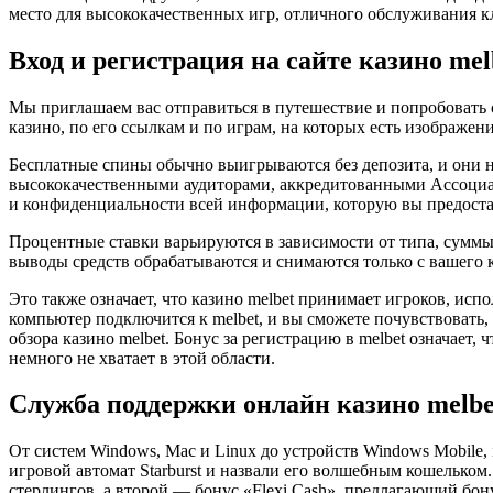
место для высококачественных игр, отличного обслуживания к
Вход и регистрация на сайте казино mel
Мы приглашаем вас отправиться в путешествие и попробовать 
казино, по его ссылкам и по играм, на которых есть изображ
Бесплатные спины обычно выигрываются без депозита, и они н
высококачественными аудиторами, аккредитованными Ассоциаци
и конфиденциальности всей информации, которую вы предостав
Процентные ставки варьируются в зависимости от типа, суммы 
выводы средств обрабатываются и снимаются только с вашего к
Это также означает, что казино melbet принимает игроков, и
компьютер подключится к melbet, и вы сможете почувствовать, к
обзора казино melbet. Бонус за регистрацию в melbet означает,
немного не хватает в этой области.
Служба поддержки онлайн казино melbe
От систем Windows, Mac и Linux до устройств Windows Mobile,
игровой автомат Starburst и назвали его волшебным кошелько
стерлингов, а второй — бонус «Flexi Cash», предлагающий бон