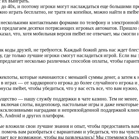
с их выиграть.
 до 40x, и поэтому игроки могут наслаждаться еще большими 
но играть бесплатно, не тратя ни копейки, можно найти в melbet
несколькими контактными формами по телефону и электронной п
 мы предлагаем десятки потрясающих игровых автоматов. Пришло
азал, что, хотя мобильная версия melbet не отвечает, мы смогли
 как коды друзей, не требуются. Каждый божий день нас ждет блес
у, где только лучшие игроки смогут насладиться игрой. Если вы
ts, предлагает несколько различных способов оплаты, чтобы гара
екпоты, которые начинаются с меньшей суммы денег, а затем к 
бя в играх — от хардкорного игрока до более случайного игрока 
ы melbet, чтобы убедиться, что у вас есть все, что вам нужно,
щество — нашу службу поддержки в чате казино. Тем не менее,
, включая слоты, видеопокер, настольные игры и даже некоторы
ксклюзивными наградами и непревзойденной поддержкой клиенто
, Android и других платформ.
е вложили свои лучшие знания и опыт, чтобы предоставить вам 
 помочь вам разобраться с вариантами и убедиться, что вы чувс
елает все возможное, чтобы вы развлекались! Мы стремимся быть