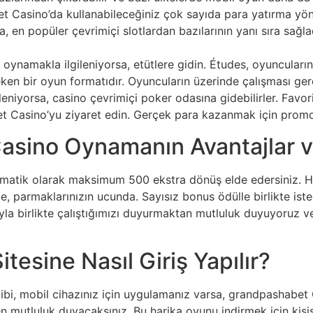
t Casino’da kullanabileceğiniz çok sayıda para yatırma yön
 en popüler çevrimiçi slotlardan bazılarının yanı sıra sağlad
ynamakla ilgileniyorsa, etütlere gidin. Études, oyuncuların 
en bir oyun formatıdır. Oyuncuların üzerinde çalışması gerek
eniyorsa, casino çevrimiçi poker odasına gidebilirler. Fav
Casino’yu ziyaret edin. Gerçek para kazanmak için promosy
asino Oynamanın Avantajlar v
atik olarak maksimum 500 ekstra dönüş elde edersiniz. He
, parmaklarınızın ucunda. Sayısız bonus ödülle birlikte isted
ayla birlikte çalıştığımızı duyurmaktan mutluluk duyuyoru
esine Nasıl Giriş Yapılır?
i, mobil cihazınız için uygulamanız varsa, grandpashabet 
en mutluluk duyacaksınız. Bu harika oyunu indirmek için kişis