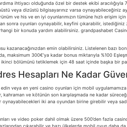
ardıma ihtiyacı olduğunda özel bir destek ekibi aracılığıyl
üstü veya dizüstü bilgisayarınız varsa oynayabileceğiniz 
ünüm ve his ve en iyi oyunlarımızın tümüne hızlı erişim için 
an sonra oyunları oynayabilir, keyfini çıkarabilir, istediğiniz
rhangi bir konuda yardım alabilirsiniz. grandpashabet Casin
 kazanacağınızdan emin olabilirsiniz. Listelenen bazı bon
zda, maksimum 300€’ya kadar bonus miktarıyla %100 Eşleşme
kinci bölümünü tetiklemek için 48 saat içinde başka bir pa
res Hesapları Ne Kadar Güven
 edin veya en yeni casino oyunları için mobil uygulamamıza gö
ar, kahraman ve kötünün son karşılaşmada ne kadar süreceği
 oynayabilecekleri iki ana oyundan birine girebilir veya s
nları ve video poker dahil olmak üzere 500’den fazla casin
azlarından çıkarabilir ve bazı ülkelerde mobil oyun daha da 