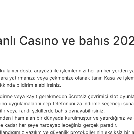
nlı Casıno ve bahıs 20
ullanıcı dostu arayüzü ile işlemlerinizi her an her yerden y
ara yatırmanıza veya çekmenize olanak tanır. Kasa ve işleml
kında bildirim alabilirsiniz.
irme veya kayıt gerekmeden ücretsiz çevrimiçi slot oyunlar
ino uygulamalarını cep telefonunuza indirme seçeneği suna
ir veya farklı şekillerde bahis oynayabilirsiniz.
nden ilham alan bir dünyada kurulmuştur ve yatırdığınız ve 
 kadar her şeye harcayabileceğiniz gerçek paradır.
andığımız yazılım ve güvenlik protokollerinin eksiksiz bir an