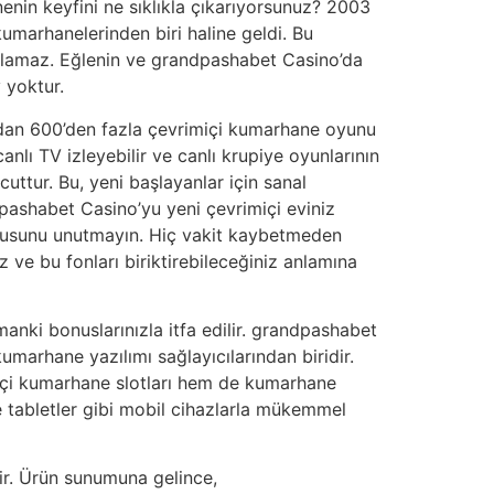
anenin keyfini ne sıklıkla çıkarıyorsunuz? 2003
umarhanelerinden biri haline geldi. Bu
 olamaz. Eğlenin ve grandpashabet Casino’da
 yoktur.
rdan 600’den fazla çevrimiçi kumarhane oyunu
nlı TV izleyebilir ve canlı krupiye oyunlarının
ttur. Bu, yeni başlayanlar için sanal
pashabet Casino’yu yeni çevrimiçi eviniz
bonusunu unutmayın. Hiç vakit kaybetmeden
ve bu fonları biriktirebileceğiniz anlamına
nki bonuslarınızla itfa edilir. grandpashabet
marhane yazılımı sağlayıcılarından biridir.
miçi kumarhane slotları hem de kumarhane
ve tabletler gibi mobil cihazlarla mükemmel
ir. Ürün sunumuna gelince,