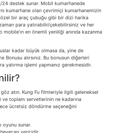
a 7/24 destek sunar. Mobil kumarhanede
aynı kumarhane olan çevrimiçi kumarhanemizin
özel bir araç çubuğu gibi bir dizi harika
 zaman para yatırabilir/çekebilirsiniz ve her
o mobile’ın en önemli yeniliği anında kazanma
uslar kadar büyük olmasa da, yine de
 Bonusu alırsınız. Bu bonusun diğerleri
ra yatırma işlemi yapmanız gerekmesidir.
ilir?
z atın. Kung Fu filmleriyle ilgili geleneksel
 ve toplam servetlerinin ne kadarına
adece ücretsiz döndürme seçeneğini
o oyunu sunar.
heyecan vericidir.