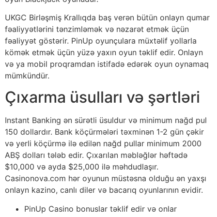
UKGC Birləşmiş Krallıqda baş verən bütün onlayn qumar
fəaliyyətlərini tənzimləmək və nəzarət etmək üçün
fəaliyyət göstərir. PinUp oyunçulara müxtəlif yollarla
kömək etmək üçün yüzə yaxın oyun təklif edir. Onlayn
və ya mobil proqramdan istifadə edərək oyun oynamaq
mümkündür.
Çıxarma üsulları və şərtləri
Instant Banking ən sürətli üsuldur və minimum nağd pul
150 dollardır. Bank köçürmələri təxminən 1-2 gün çəkir
və yerli köçürmə ilə edilən nağd pullar minimum 2000
ABŞ dolları tələb edir. Çıxarılan məbləğlər həftədə
$10,000 və ayda $25,000 ilə məhdudlaşır.
Casinonova.com hər oyunun müstəsna olduğu ən yaxşı
onlayn kazino, canlı diler və bacarıq oyunlarının evidir.
PinUp Casino bonuslar təklif edir və onlar