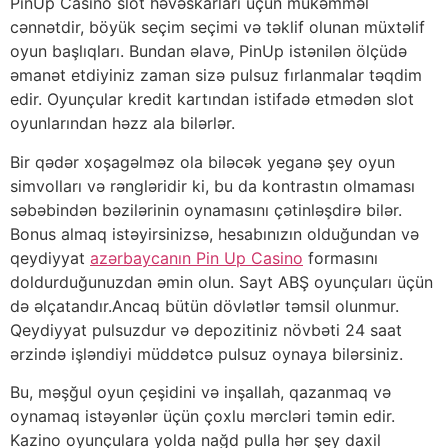
PinUp Casino slot həvəskarları üçün mükəmməl
cənnətdir, böyük seçim seçimi və təklif olunan müxtəlif
oyun başlıqları. Bundan əlavə, PinUp istənilən ölçüdə
əmanət etdiyiniz zaman sizə pulsuz fırlanmalar təqdim
edir. Oyunçular kredit kartından istifadə etmədən slot
oyunlarından həzz ala bilərlər.
Bir qədər xoşagəlməz ola biləcək yeganə şey oyun
simvolları və rəngləridir ki, bu da kontrastın olmaması
səbəbindən bəzilərinin oynamasını çətinləşdirə bilər.
Bonus almaq istəyirsinizsə, hesabınızın olduğundan və
qeydiyyat
azərbaycanın Pin Up Casino
formasını
doldurduğunuzdan əmin olun. Sayt ABŞ oyunçuları üçün
də əlçatandır.Ancaq bütün dövlətlər təmsil olunmur.
Qeydiyyat pulsuzdur və depozitiniz növbəti 24 saat
ərzində işləndiyi müddətcə pulsuz oynaya bilərsiniz.
Bu, məşğul oyun çeşidini və inşallah, qazanmaq və
oynamaq istəyənlər üçün çoxlu mərcləri təmin edir.
Kazino oyunçulara yolda nağd pulla hər şey daxil