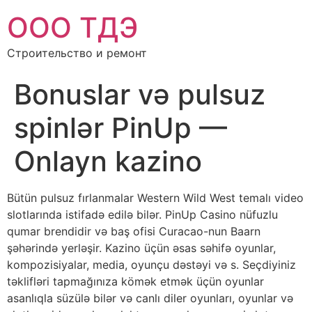
ООО ТДЭ
Строительство и ремонт
Bonuslar və pulsuz
spinlər PinUp —
Onlayn kazino
Bütün pulsuz fırlanmalar Western Wild West temalı video
slotlarında istifadə edilə bilər. PinUp Casino nüfuzlu
qumar brendidir və baş ofisi Curacao-nun Baarn
şəhərində yerləşir. Kazino üçün əsas səhifə oyunlar,
kompozisiyalar, media, oyunçu dəstəyi və s. Seçdiyiniz
təklifləri tapmağınıza kömək etmək üçün oyunlar
asanlıqla süzülə bilər və canlı diler oyunları, oyunlar və