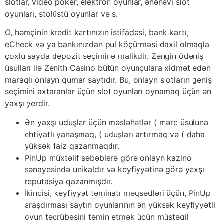
slotlar, video poker, elektron oyunlar, ənənəvi slot
oyunları, stolüstü oyunlar və s.
O, həmçinin kredit kartınızın istifadəsi, bank kartı,
eCheck və ya bankınızdan pul köçürməsi daxil olmaqla
çoxlu sayda depozit seçiminə malikdir. Zəngin ödəniş
üsulları ilə Zenith Casino bütün oyunçulara xidmət edən
maraqlı onlayn qumar saytıdır. Bu, onlayn slotların geniş
seçimini axtaranlar üçün slot oyunları oynamaq üçün ən
yaxşı yerdir.
Ən yaxşı uduşlar üçün məsləhətlər ( mərc üsuluna
ehtiyatlı yanaşmaq, ( uduşları artırmaq və ( daha
yüksək faiz qazanmaqdır.
PinUp müxtəlif səbəblərə görə onlayn kazino
sənayesində unikaldır və keyfiyyətinə görə yaxşı
reputasiya qazanmışdır.
İkincisi, keyfiyyət təminatı məqsədləri üçün, PinUp
araşdırması saytın oyunlarının ən yüksək keyfiyyətli
oyun təcrübəsini təmin etmək üçün müstəqil