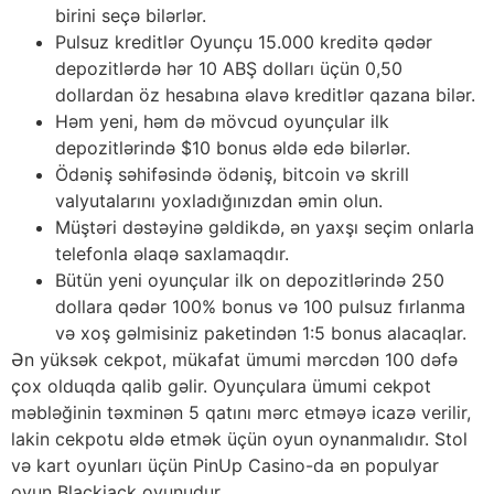
birini seçə bilərlər.
Pulsuz kreditlər Oyunçu 15.000 kreditə qədər
depozitlərdə hər 10 ABŞ dolları üçün 0,50
dollardan öz hesabına əlavə kreditlər qazana bilər.
Həm yeni, həm də mövcud oyunçular ilk
depozitlərində $10 bonus əldə edə bilərlər.
Ödəniş səhifəsində ödəniş, bitcoin və skrill
valyutalarını yoxladığınızdan əmin olun.
Müştəri dəstəyinə gəldikdə, ən yaxşı seçim onlarla
telefonla əlaqə saxlamaqdır.
Bütün yeni oyunçular ilk on depozitlərində 250
dollara qədər 100% bonus və 100 pulsuz fırlanma
və xoş gəlmisiniz paketindən 1:5 bonus alacaqlar.
Ən yüksək cekpot, mükafat ümumi mərcdən 100 dəfə
çox olduqda qalib gəlir. Oyunçulara ümumi cekpot
məbləğinin təxminən 5 qatını mərc etməyə icazə verilir,
lakin cekpotu əldə etmək üçün oyun oynanmalıdır. Stol
və kart oyunları üçün PinUp Casino-da ən populyar
oyun Blackjack oyunudur.