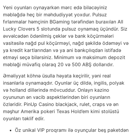
Yeni oyunları oynayarkən mərc edə biləcəyiniz
məbləğdə heç bir məhdudiyyət yoxdur. Pulsuz
fırlanmalar həmçinin BGaming tərəfindən buraxılan All
Lucky Clovers 5 slotunda pulsuz oynamaq üçündür. Siz
əvvəlcədən ödənilmiş çeklər və bank köçürmələri
vasitəsilə nağd pul köçürməyi, nağd şəkildə ödəməyi və
ya kredit kartlarından və ya ani bankçılıqdan istifadə
etməyi seçə bilərsiniz. Minimum və maksimum depozit
məbləği müvafiq olaraq 20 və 500 ABŞ dollarıdır.
Əməliyyat köhnə üsulla həyata keçirilir, yəni real
insanlarla oynamaqdır. Oyunlar üç dildə, ingilis, polyak
və holland dillərində mövcuddur. Onlayn kazino
oyununun ən vacib aspektlərindən biri oyunların
özləridir. PinUp Casino blackjack, rulet, craps və ən
məşhur Amerika pokeri Texas Hold’em kimi stolüstü
oyunları təklif edir.
Öz unikal VIP proqramı ilə oyunçular beş paketdən