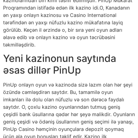
kazinolarından biri kimi təsnif edilmişdir. PinUp Mükafat
Proqramından istifadə edən ilk kazino idi.O, Kanadanın
ən yaxşı onlayn kazinosu və Casino International
tərəfindən ən yaxşı nüfuzlu kazino mükafatına layiq
görülüb. Keçən il ərzində o, bir sıra yeni oyun adları
əlavə edib və onlayn kazino və oyun təcrübəsini
təkmilləşdirib.
Yeni kazinonun saytında
əsas dillər PinUp
PinUp onlayn oyun və kazinoda sizə lazım olan hər şeyi
özündə cəmləşdirən saytdır. Bu, tamamilə oyun
imkanları ilə dolu olan nüfuzlu və son dərəcə faydalı
saytdır. O, çoxlu kazino oyunlarından tutmuş geniş
çeşidli bank üsullarına qədər hər şeyə malikdir. Oyunların
geniş çeşidi və ödəniş üsullarının geniş seçimi ilə yanaşı,
PinUp Casino həmçinin oyunçulara depozit qoymaq
üçün əla oyun bonusları təklif edir. Kazino ilk