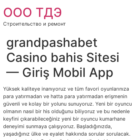
ООО ТДЭ
Строительство и ремонт
grandpashabet
Casino bahis Sitesi
— Giriş Mobil App
Yüksek kaliteye inanıyoruz ve tüm favori oyunlarınıza
para yatırmadan ve hatta para yatırmadan erişmenin
güvenli ve kolay bir yolunu sunuyoruz. Yeni bir oyuncu
olmanın nasıl bir his olduğunu biliyoruz ve bu nedenle
keyfini çıkarabileceğiniz yeni bir oyuncu kumarhane
deneyimi sunmaya çalışıyoruz. Başladığınızda,
yaşadığınız ülke ve eyalet hakkında sorular sorulacak.