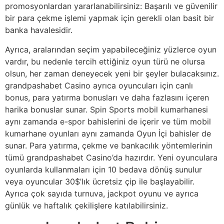
promosyonlardan yararlanabilirsiniz: Başarılı ve güvenilir
bir para çekme işlemi yapmak için gerekli olan basit bir
banka havalesidir.
Ayrıca, aralarından seçim yapabileceğiniz yüzlerce oyun
vardır, bu nedenle tercih ettiğiniz oyun türü ne olursa
olsun, her zaman deneyecek yeni bir şeyler bulacaksınız.
grandpashabet Casino ayrıca oyuncuları için canlı
bonus, para yatırma bonusları ve daha fazlasını içeren
harika bonuslar sunar. Spin Sports mobil kumarhanesi
aynı zamanda e-spor bahislerini de içerir ve tüm mobil
kumarhane oyunları aynı zamanda Oyun İçi bahisler de
sunar. Para yatırma, çekme ve bankacılık yöntemlerinin
tümü grandpashabet Casino’da hazırdır. Yeni oyunculara
oyunlarda kullanmaları için 10 bedava dönüş sunulur
veya oyuncular 30$’lık ücretsiz çip ile başlayabilir.
Ayrıca çok sayıda turnuva, jackpot oyunu ve ayrıca
günlük ve haftalık çekilişlere katılabilirsiniz.