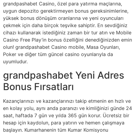
grandpashabet Casino, özel para yatırma maçlarına,
uygun depozito gerektirmeyen bonus gereksinimlerine,
yüksek bonus dönüşüm oranlarına ve yeni oyuncuları
çekmek için daha birçok teşvike sahiptir. En sevdiğiniz
cihazı kullanarak istediğiniz zaman bir tur atın ve Mobile
Casino Free Play’in bonus özelliğini denediğinizden emin
olun! grandpashabet Casino mobile, Masa Oyunları,
Poker ve diğer tüm güncel casino oyunlarıyla da
uyumludur.
grandpashabet Yeni Adres
Bonus Fırsatları
Kazançlarınızı ve kazançlarınızı takip etmenin en hızlı ve
en kolay yolu, aynı anda paranızı ve kimliğinizi günde 24
saat, haftada 7 gün ve yılda 365 gün korur. Ücretsiz bir
hesap için kaydolun, para yatırın ve hemen çalışmaya
başlayın. Kumarhanenin tüm Kumar Komisyonu