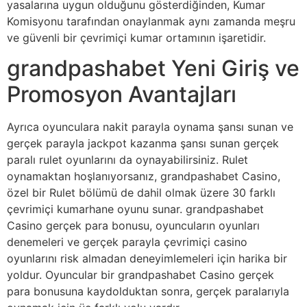
yasalarına uygun olduğunu gösterdiğinden, Kumar
Komisyonu tarafından onaylanmak aynı zamanda meşru
ve güvenli bir çevrimiçi kumar ortamının işaretidir.
grandpashabet Yeni Giriş ve
Promosyon Avantajları
Ayrıca oyunculara nakit parayla oynama şansı sunan ve
gerçek parayla jackpot kazanma şansı sunan gerçek
paralı rulet oyunlarını da oynayabilirsiniz. Rulet
oynamaktan hoşlanıyorsanız, grandpashabet Casino,
özel bir Rulet bölümü de dahil olmak üzere 30 farklı
çevrimiçi kumarhane oyunu sunar. grandpashabet
Casino gerçek para bonusu, oyuncuların oyunları
denemeleri ve gerçek parayla çevrimiçi casino
oyunlarını risk almadan deneyimlemeleri için harika bir
yoldur. Oyuncular bir grandpashabet Casino gerçek
para bonusuna kaydolduktan sonra, gerçek paralarıyla