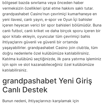
bölgesel bazda sınırlama veya önceden haber
vermeksizin özellikleri iptal etme hakkını saklı tutar.
grandpashabet Casino’nun çevrimiçi kumarhaneye en
yeni ilavesi, canlı yayın, e-spor ve Oyun İçi bahisler
içeren heyecan verici bir spor bahisleri bölümüdür. Buna
canlı futbol, canlı kriket ve daha birçok sporu içeren bir
spor kitabı ekleyin, oyuncular tüm çevrimiçi bahis
ihtiyaçlarını güvenli ve güvenli bir ortamda
yaşayabilirler. grandpashabet Casino join club’da, tüm
doğru nedenlerle özel kulübümüze katılabilirsiniz.
Katılma kulübünü seçtiğinizde, ilk para yatırma işleminiz
için spin ve slot kazanabileceğiniz özel kulübümüze
katılabilirsiniz.
grandpashabet Yeni Giriş
Canlı Destek
Bunun nedeni, ihtiyaçlarınızı karşılamak için