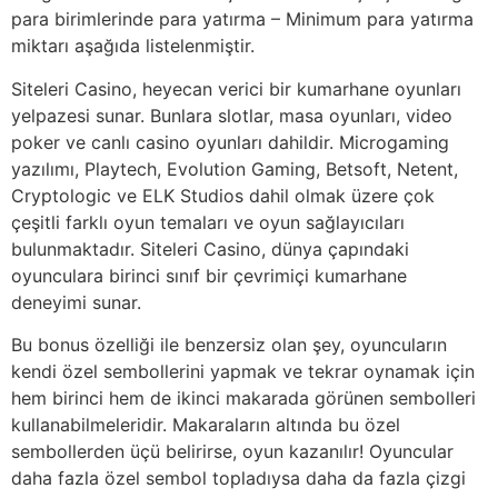
para birimlerinde para yatırma – Minimum para yatırma
miktarı aşağıda listelenmiştir.
Siteleri Casino, heyecan verici bir kumarhane oyunları
yelpazesi sunar. Bunlara slotlar, masa oyunları, video
poker ve canlı casino oyunları dahildir. Microgaming
yazılımı, Playtech, Evolution Gaming, Betsoft, Netent,
Cryptologic ve ELK Studios dahil olmak üzere çok
çeşitli farklı oyun temaları ve oyun sağlayıcıları
bulunmaktadır. Siteleri Casino, dünya çapındaki
oyunculara birinci sınıf bir çevrimiçi kumarhane
deneyimi sunar.
Bu bonus özelliği ile benzersiz olan şey, oyuncuların
kendi özel sembollerini yapmak ve tekrar oynamak için
hem birinci hem de ikinci makarada görünen sembolleri
kullanabilmeleridir. Makaraların altında bu özel
sembollerden üçü belirirse, oyun kazanılır! Oyuncular
daha fazla özel sembol topladıysa daha da fazla çizgi