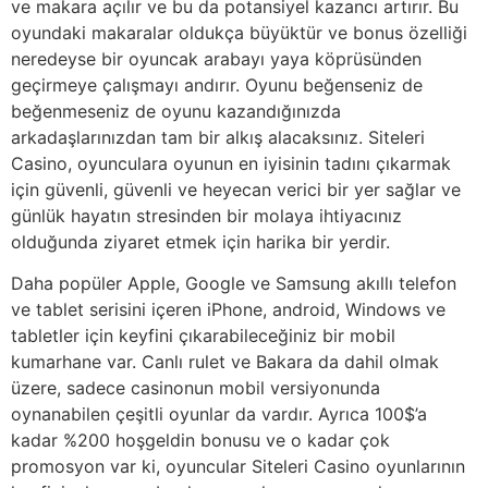
ve makara açılır ve bu da potansiyel kazancı artırır. Bu
oyundaki makaralar oldukça büyüktür ve bonus özelliği
neredeyse bir oyuncak arabayı yaya köprüsünden
geçirmeye çalışmayı andırır. Oyunu beğenseniz de
beğenmeseniz de oyunu kazandığınızda
arkadaşlarınızdan tam bir alkış alacaksınız. Siteleri
Casino, oyunculara oyunun en iyisinin tadını çıkarmak
için güvenli, güvenli ve heyecan verici bir yer sağlar ve
günlük hayatın stresinden bir molaya ihtiyacınız
olduğunda ziyaret etmek için harika bir yerdir.
Daha popüler Apple, Google ve Samsung akıllı telefon
ve tablet serisini içeren iPhone, android, Windows ve
tabletler için keyfini çıkarabileceğiniz bir mobil
kumarhane var. Canlı rulet ve Bakara da dahil olmak
üzere, sadece casinonun mobil versiyonunda
oynanabilen çeşitli oyunlar da vardır. Ayrıca 100$’a
kadar %200 hoşgeldin bonusu ve o kadar çok
promosyon var ki, oyuncular Siteleri Casino oyunlarının