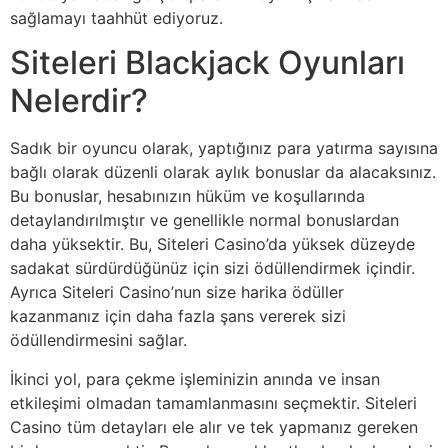
sağlamayı taahhüt ediyoruz.
Siteleri Blackjack Oyunları
Nelerdir?
Sadık bir oyuncu olarak, yaptığınız para yatırma sayısına
bağlı olarak düzenli olarak aylık bonuslar da alacaksınız.
Bu bonuslar, hesabınızın hüküm ve koşullarında
detaylandırılmıştır ve genellikle normal bonuslardan
daha yüksektir. Bu, Siteleri Casino’da yüksek düzeyde
sadakat sürdürdüğünüz için sizi ödüllendirmek içindir.
Ayrıca Siteleri Casino’nun size harika ödüller
kazanmanız için daha fazla şans vererek sizi
ödüllendirmesini sağlar.
İkinci yol, para çekme işleminizin anında ve insan
etkileşimi olmadan tamamlanmasını seçmektir. Siteleri
Casino tüm detayları ele alır ve tek yapmanız gereken