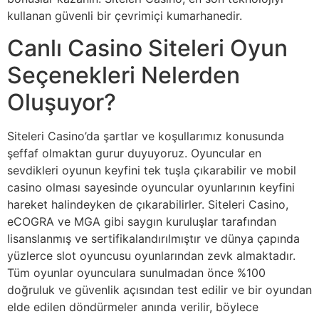
kullanan güvenli bir çevrimiçi kumarhanedir.
Canlı Casino Siteleri Oyun
Seçenekleri Nelerden
Oluşuyor?
Siteleri Casino’da şartlar ve koşullarımız konusunda
şeffaf olmaktan gurur duyuyoruz. Oyuncular en
sevdikleri oyunun keyfini tek tuşla çıkarabilir ve mobil
casino olması sayesinde oyuncular oyunlarının keyfini
hareket halindeyken de çıkarabilirler. Siteleri Casino,
eCOGRA ve MGA gibi saygın kuruluşlar tarafından
lisanslanmış ve sertifikalandırılmıştır ve dünya çapında
yüzlerce slot oyuncusu oyunlarından zevk almaktadır.
Tüm oyunlar oyunculara sunulmadan önce %100
doğruluk ve güvenlik açısından test edilir ve bir oyundan
elde edilen döndürmeler anında verilir, böylece