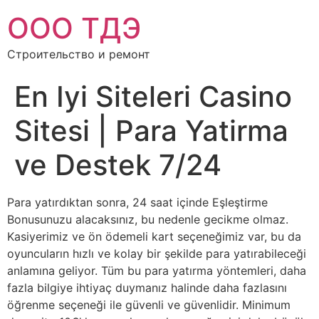
Перейти
ООО ТДЭ
к
содержимому
Строительство и ремонт
En Iyi Siteleri Casino
Sitesi | Para Yatirma
ve Destek 7/24
Para yatırdıktan sonra, 24 saat içinde Eşleştirme
Bonusunuzu alacaksınız, bu nedenle gecikme olmaz.
Kasiyerimiz ve ön ödemeli kart seçeneğimiz var, bu da
oyuncuların hızlı ve kolay bir şekilde para yatırabileceği
anlamına geliyor. Tüm bu para yatırma yöntemleri, daha
fazla bilgiye ihtiyaç duymanız halinde daha fazlasını
öğrenme seçeneği ile güvenli ve güvenlidir. Minimum