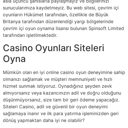
asla üçüncü şahıslarla paylaşmayız ve bilgilerinizi
sunucularımıza kaydetmeyiz. Bu web sitesi, çevrim içi
oyunların Hükümet tarafından, özellikle de Büyük
Britanya tarafından düzenlendiği yargı bölgelerinde
çevrim içi oyun oynama lisansı bulunan Spinsoft Limited
tarafından işletilmektedir.
Casino Oyunları Siteleri
Oyna
Mümkün olan en iyi online casino oyun deneyimine sahip
olmanızı sağlamak ve müşteri memnuniyeti ve hızlı
hizmet sunmak istiyoruz. Oynadığınız şeyden zevk
almıyorsanız veya kazancınızın adil ve doğru olduğunu
düşünmüyorsanız, size tam bir geri ödeme yapacağız.
Siteleri Casino, adil ve güvenli bir oyun deneyimi
sağlamaya inanır ve ilk para yatırma işleminizden geri
dönüş yapmaktan daha iyi ne olabilir?