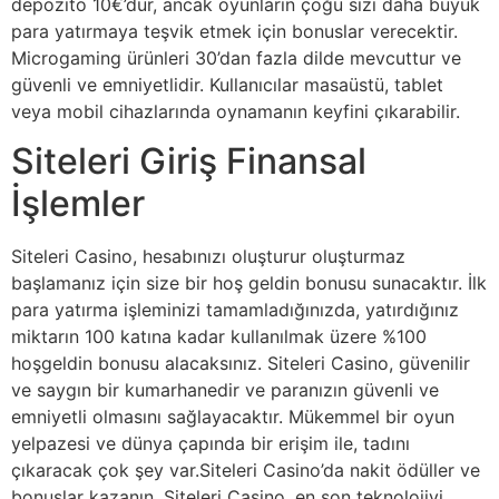
depozito 10€’dur, ancak oyunların çoğu sizi daha büyük
para yatırmaya teşvik etmek için bonuslar verecektir.
Microgaming ürünleri 30’dan fazla dilde mevcuttur ve
güvenli ve emniyetlidir. Kullanıcılar masaüstü, tablet
veya mobil cihazlarında oynamanın keyfini çıkarabilir.
Siteleri Giriş Finansal
İşlemler
Siteleri Casino, hesabınızı oluşturur oluşturmaz
başlamanız için size bir hoş geldin bonusu sunacaktır. İlk
para yatırma işleminizi tamamladığınızda, yatırdığınız
miktarın 100 katına kadar kullanılmak üzere %100
hoşgeldin bonusu alacaksınız. Siteleri Casino, güvenilir
ve saygın bir kumarhanedir ve paranızın güvenli ve
emniyetli olmasını sağlayacaktır. Mükemmel bir oyun
yelpazesi ve dünya çapında bir erişim ile, tadını
çıkaracak çok şey var.Siteleri Casino’da nakit ödüller ve
bonuslar kazanın. Siteleri Casino, en son teknolojiyi