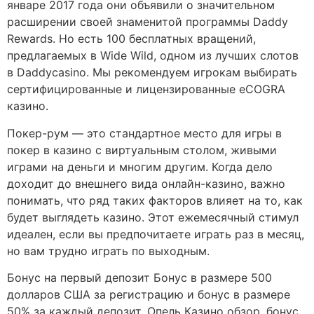
январе 2017 года они объявили о значительном
расширении своей знаменитой программы Daddy
Rewards. Но есть 100 бесплатных вращений,
предлагаемых в Wide Wild, одном из лучших слотов
в Daddycasino. Мы рекомендуем игрокам выбирать
сертифицированные и лицензированные eCOGRA
казино.
Покер-рум — это стандартное место для игры в
покер в казино с виртуальным столом, живыми
играми на деньги и многим другим. Когда дело
доходит до внешнего вида онлайн-казино, важно
понимать, что ряд таких факторов влияет на то, как
будет выглядеть казино. Этот ежемесячный стимул
идеален, если вы предпочитаете играть раз в месяц,
но вам трудно играть по выходным.
Бонус на первый депозит Бонус в размере 500
долларов США за регистрацию и бонус в размере
50% за каждый депозит. Опель Казино обзор, бонус