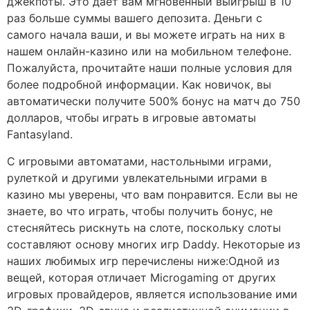
джекпоты. Это дает вам мгновенный выигрыш в 10
раз больше суммы вашего депозита. Деньги с
самого начала ваши, и вы можете играть на них в
нашем онлайн-казино или на мобильном телефоне.
Пожалуйста, прочитайте наши полные условия для
более подробной информации. Как новичок, вы
автоматически получите 500% бонус на матч до 750
долларов, чтобы играть в игровые автоматы
Fantasyland.
С игровыми автоматами, настольными играми,
рулеткой и другими увлекательными играми в
казино мы уверены, что вам понравится. Если вы не
знаете, во что играть, чтобы получить бонус, не
стесняйтесь рискнуть на слоте, поскольку слоты
составляют основу многих игр Daddy. Некоторые из
наших любимых игр перечислены ниже:Одной из
вещей, которая отличает Microgaming от других
игровых провайдеров, является использование ими