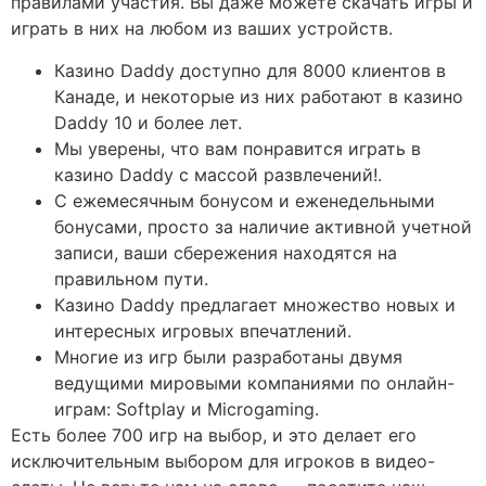
правилами участия. Вы даже можете скачать игры и
играть в них на любом из ваших устройств.
Казино Daddy доступно для 8000 клиентов в
Канаде, и некоторые из них работают в казино
Daddy 10 и более лет.
Мы уверены, что вам понравится играть в
казино Daddy с массой развлечений!.
С ежемесячным бонусом и еженедельными
бонусами, просто за наличие активной учетной
записи, ваши сбережения находятся на
правильном пути.
Казино Daddy предлагает множество новых и
интересных игровых впечатлений.
Многие из игр были разработаны двумя
ведущими мировыми компаниями по онлайн-
играм: Softplay и Microgaming.
Есть более 700 игр на выбор, и это делает его
исключительным выбором для игроков в видео-