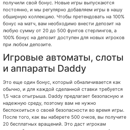
получили свой бонус. Новые игры выпускаются
постоянно, и мы регулярно добавляем игры в нашу
обширную коллекцию. Чтобы претендовать на 100%
бонус на матч, вам необходимо внести депозит на
любую сумму от 20 до 500 фунтов стерлингов, а
100% бонус на депозит доступен для новых игроков
при любом депозите.
Игровые автоматы, слоты
и аппараты Daddy
Это еще один бонус, который обналичивается как
обычно, и для каждой сделанной ставки требуется
1,5 часа отыгрыша. Daddy предлагает безопасную и
надежную среду, поэтому вам не нужно
беспокоиться о своей безопасности во время игры.
После того, как вы наберете 500 очков, вы получите
20 бесплатных вращений. Это даст игрокам