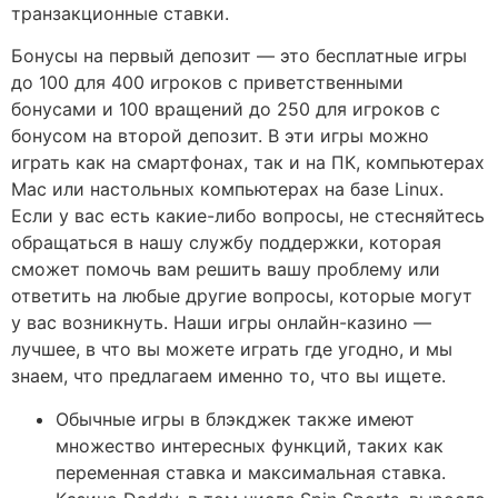
транзакционные ставки.
Бонусы на первый депозит — это бесплатные игры
до 100 для 400 игроков с приветственными
бонусами и 100 вращений до 250 для игроков с
бонусом на второй депозит. В эти игры можно
играть как на смартфонах, так и на ПК, компьютерах
Mac или настольных компьютерах на базе Linux.
Если у вас есть какие-либо вопросы, не стесняйтесь
обращаться в нашу службу поддержки, которая
сможет помочь вам решить вашу проблему или
ответить на любые другие вопросы, которые могут
у вас возникнуть. Наши игры онлайн-казино —
лучшее, в что вы можете играть где угодно, и мы
знаем, что предлагаем именно то, что вы ищете.
Обычные игры в блэкджек также имеют
множество интересных функций, таких как
переменная ставка и максимальная ставка.