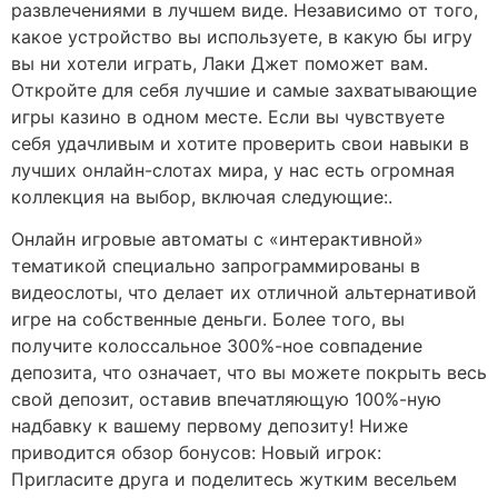
развлечениями в лучшем виде. Независимо от того,
какое устройство вы используете, в какую бы игру
вы ни хотели играть, Лаки Джет поможет вам.
Откройте для себя лучшие и самые захватывающие
игры казино в одном месте. Если вы чувствуете
себя удачливым и хотите проверить свои навыки в
лучших онлайн-слотах мира, у нас есть огромная
коллекция на выбор, включая следующие:.
Онлайн игровые автоматы с «интерактивной»
тематикой специально запрограммированы в
видеослоты, что делает их отличной альтернативой
игре на собственные деньги. Более того, вы
получите колоссальное 300%-ное совпадение
депозита, что означает, что вы можете покрыть весь
свой депозит, оставив впечатляющую 100%-ную
надбавку к вашему первому депозиту! Ниже
приводится обзор бонусов: Новый игрок:
Пригласите друга и поделитесь жутким весельем