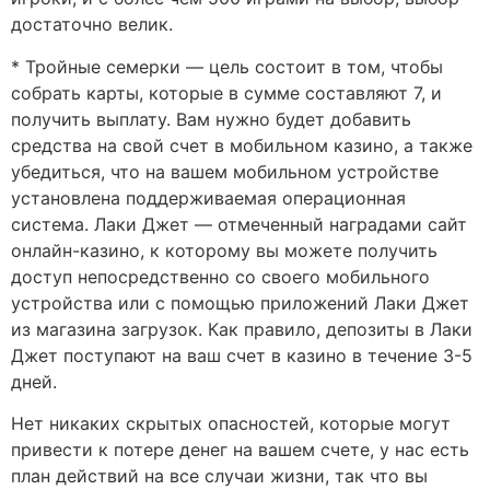
достаточно велик.
* Тройные семерки — цель состоит в том, чтобы
собрать карты, которые в сумме составляют 7, и
получить выплату. Вам нужно будет добавить
средства на свой счет в мобильном казино, а также
убедиться, что на вашем мобильном устройстве
установлена поддерживаемая операционная
система. Лаки Джет — отмеченный наградами сайт
онлайн-казино, к которому вы можете получить
доступ непосредственно со своего мобильного
устройства или с помощью приложений Лаки Джет
из магазина загрузок. Как правило, депозиты в Лаки
Джет поступают на ваш счет в казино в течение 3-5
дней.
Нет никаких скрытых опасностей, которые могут
привести к потере денег на вашем счете, у нас есть
план действий на все случаи жизни, так что вы