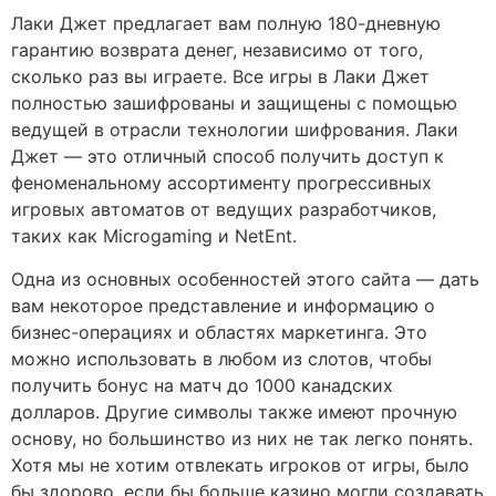
Лаки Джет предлагает вам полную 180-дневную
гарантию возврата денег, независимо от того,
сколько раз вы играете. Все игры в Лаки Джет
полностью зашифрованы и защищены с помощью
ведущей в отрасли технологии шифрования. Лаки
Джет — это отличный способ получить доступ к
феноменальному ассортименту прогрессивных
игровых автоматов от ведущих разработчиков,
таких как Microgaming и NetEnt.
Одна из основных особенностей этого сайта — дать
вам некоторое представление и информацию о
бизнес-операциях и областях маркетинга. Это
можно использовать в любом из слотов, чтобы
получить бонус на матч до 1000 канадских
долларов. Другие символы также имеют прочную
основу, но большинство из них не так легко понять.
Хотя мы не хотим отвлекать игроков от игры, было
бы здорово, если бы больше казино могли создавать