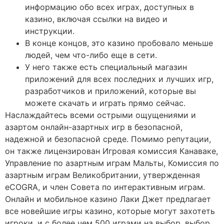
информацию обо всех играх, доступных в
казино, включая ссылки на видео и
инструкции.
В конце концов, это казино пробовало меньше
людей, чем что-либо еще в сети.
У него также есть специальный магазин
приложений для всех последних и лучших игр,
разработчиков и приложений, которые вы
можете скачать и играть прямо сейчас.
Наслаждайтесь всеми острыми ощущениями и
азартом онлайн-азартных игр в безопасной,
надежной и безопасной среде. Помимо репутации,
он также лицензирован Игровая комиссия Канаваке,
Управление по азартным играм Мальты, Комиссия по
азартным играм Великобритании, утвержденная
eCOGRA, и член Совета по интерактивным играм.
Онлайн и мобильное казино Лаки Джет предлагает
все новейшие игры казино, которые могут захотеть
игроки, и с более чем 500 играми на выбор, выбор