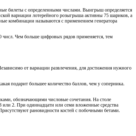
онные билеты с определенными числами. Выигрыш определяется
нской вариации лотерейного розыгрыша активны 75 шариков, а
дные комбинации называются с применением генератора
20 числ. Чем больше цифровых рядов применяется, тем
 Независимо от вариации развлечения, для достижения нужного
какая подарит большее количество баллов, чем у соперника.
очками, обозначающими числовые сочетания. На столе
,3 или 2. При одиннадцати или семи вложенные средства
 Присутствуют рановидности костей с побочными бетами.