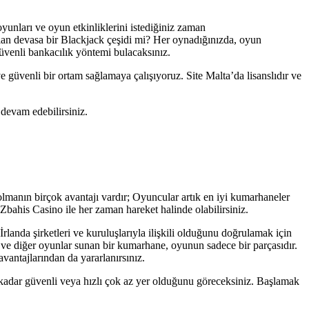
yunları ve oyun etkinliklerini istediğiniz zaman
olan devasa bir Blackjack çeşidi mi? Her oynadığınızda, oyun
üvenli bankacılık yöntemi bulacaksınız.
e güvenli bir ortam sağlamaya çalışıyoruz. Site Malta’da lisanslıdır ve
devam edebilirsiniz.
lmanın birçok avantajı vardır; Oyuncular artık en iyi kumarhaneler
Zbahis Casino ile her zaman hareket halinde olabilirsiniz.
rlanda şirketleri ve kuruluşlarıyla ilişkili olduğunu doğrulamak için
r ve diğer oyunlar sunan bir kumarhane, oyunun sadece bir parçasıdır.
vantajlarından da yararlanırsınız.
m kadar güvenli veya hızlı çok az yer olduğunu göreceksiniz. Başlamak