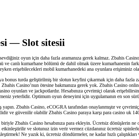
i — Slot sitesii
 sevdiğiniz oyun için daha fazla aramanıza gerek kalmaz. Zbahis Casi
ümü ve canlı kumarhane bölümü de dahil olmak üzere kumarhanenin farklı
deyken erişebilecekleri mobil kumarhanedeki ana oyunlara erişiminiz ol
 bonus turda geliştirilmiş bir slotun keyfini çıkarmak için daha fazla 
in Zbahis Casino’nun ötesine bakmanıza gerek yok. Zbahis Casino online
ino oyunları ve jackpotlardır. Hesabınıza çevrimiçi olarak erişebilirsini
rmeniz yeterlidir. Optimum oyun deneyimi için uygulamanın en son sür
ş yapın. Zbahis Casino, eCOGRA tarafından onaylanmıştır ve çevrimiç
idir ve güvenilir olabilir Zbahis Casino paraya karşı para casino uk 14
 biriyle Zbahis Casino hesabınıza para ekleyin. Ücretsiz dönüşlerin ne
 etkinleştirilir ve slotunuz izin verir vermez cüzdanınız ücretsiz spinl
eştirmek! Ne yazık ki, ücretsiz döndürmeler, ne kadar hızlı çalıştıkları v