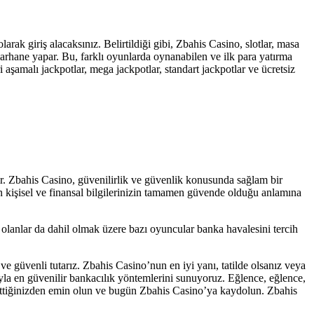
k giriş alacaksınız. Belirtildiği gibi, Zbahis Casino, slotlar, masa
marhane yapar. Bu, farklı oyunlarda oynanabilen ve ilk para yatırma
i aşamalı jackpotlar, mega jackpotlar, standart jackpotlar ve ücretsiz
r. Zbahis Casino, güvenilirlik ve güvenlik konusunda sağlam bir
n kişisel ve finansal bilgilerinizin tamamen güvende olduğu anlamına
 olanlar da dahil olmak üzere bazı oyuncular banka havalesini tercih
ve güvenli tutarız. Zbahis Casino’nun en iyi yanı, tatilde olsanız veya
rıyla en güvenilir bankacılık yöntemlerini sunuyoruz. Eğlence, eğlence,
 ettiğinizden emin olun ve bugün Zbahis Casino’ya kaydolun. Zbahis