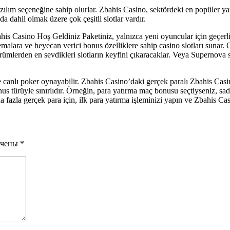
zılım seçeneğine sahip olurlar. Zbahis Casino, sektördeki en popüler y
dahil olmak üzere çok çeşitli slotlar vardır.
his Casino Hoş Geldiniz Paketiniz, yalnızca yeni oyuncular için geçerlid
 temalara ve heyecan verici bonus özelliklere sahip casino slotları s
mlerden en sevdikleri slotların keyfini çıkaracaklar. Veya Supernova 
anlı poker oynayabilir. Zbahis Casino’daki gerçek paralı Zbahis Casino 
us türüyle sınırlıdır. Örneğin, para yatırma maç bonusu seçtiyseniz, sa
a fazla gerçek para için, ilk para yatırma işleminizi yapın ve Zbahis 
ечены
*