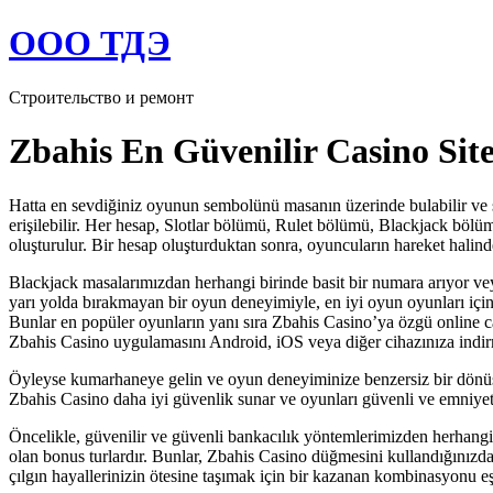
Перейти
ООО ТДЭ
к
содержимому
Строительство и ремонт
Zbahis En Güvenilir Casino Sites
Hatta en sevdiğiniz oyunun sembolünü masanın üzerinde bulabilir ve
erişilebilir. Her hesap, Slotlar bölümü, Rulet bölümü, Blackjack böl
oluşturulur. Bir hesap oluşturduktan sonra, oyuncuların hareket halin
Blackjack masalarımızdan herhangi birinde basit bir numara arıyor veya
yarı yolda bırakmayan bir oyun deneyimiyle, en iyi oyun oyunları iç
Bunlar en popüler oyunların yanı sıra Zbahis Casino’ya özgü online cas
Zbahis Casino uygulamasını Android, iOS veya diğer cihazınıza indi
Öyleyse kumarhaneye gelin ve oyun deneyiminize benzersiz bir dönü
Zbahis Casino daha iyi güvenlik sunar ve oyunları güvenli ve emniyetl
Öncelikle, güvenilir ve güvenli bankacılık yöntemlerimizden herhangi
olan bonus turlardır. Bunlar, Zbahis Casino düğmesini kullandığınızda
çılgın hayallerinizin ötesine taşımak için bir kazanan kombinasyonu eşl