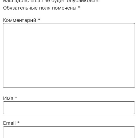
Ваш адрес email не будет опубликован.
Обязательные поля помечены
*
Комментарий
*
Имя
*
Email
*