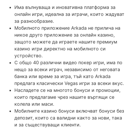
Има вълнуваща и иновативна платформа за
онлайн игри, идеална за играчи, които жадуват
за разнообразие.
Мобилното приложение Arkada не прилича на
никое друго приложение за онлайн казино,
защото можете да играете нашите премиум
казино игри директно на мобилното си
устройство.
С общо 40 различни видео покер игри, има по
нещо за всеки играч, независимо от неговата
банка или време за игра, тъй като Arkada
предлага класически Vegas игри за всеки вкус.
Насладете се на многото бонуси и промоции,
които предлагаме чрез нашите въртящи се
колела или маси.
Мобилните казино бонуси включват бонуси без
депозит, които са валидни както за нови, така
и за съществуващи клиенти.