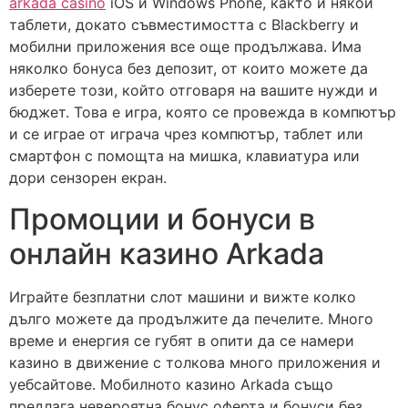
arkada casino
iOS и Windows Phone, както и някои
таблети, докато съвместимостта с Blackberry и
мобилни приложения все още продължава. Има
няколко бонуса без депозит, от които можете да
изберете този, който отговаря на вашите нужди и
бюджет. Това е игра, която се провежда в компютър
и се играе от играча чрез компютър, таблет или
смартфон с помощта на мишка, клавиатура или
дори сензорен екран.
Промоции и бонуси в
онлайн казино Arkada
Играйте безплатни слот машини и вижте колко
дълго можете да продължите да печелите. Много
време и енергия се губят в опити да се намери
казино в движение с толкова много приложения и
уебсайтове. Мобилното казино Arkada също
предлага невероятна бонус оферта и бонуси без