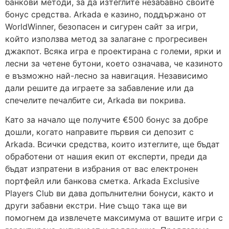
банкови методи, за да изтеглите незабавно своите
бонус средства. Arkada е казино, поддържано от
WorldWinner, безопасен и сигурен сайт за игри,
който използва метод за залагане с прогресивен
джакпот. Всяка игра е проектирана с големи, ярки и
лесни за четене бутони, което означава, че казиното
е възможно най-лесно за навигация. Независимо
дали решите да играете за забавление или да
спечелите печалбите си, Arkada ви покрива.
Като за начало ще получите €500 бонус за добре
дошли, когато направите първия си депозит с
Arkada. Всички средства, които изтеглите, ще бъдат
обработени от нашия екип от експерти, преди да
бъдат изпратени в избрания от вас електронен
портфейл или банкова сметка. Arkada Exclusive
Players Club ви дава допълнителни бонуси, както и
други забавни екстри. Ние също така ще ви
помогнем да извлечете максимума от вашите игри с