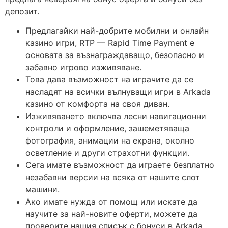
депозит.
Предлагайки най-добрите мобилни и онлайн
казино игри, RTP — Rapid Time Payment е
основата за възнаграждаващо, безопасно и
забавно игрово изживяване.
Това дава възможност на играчите да се
насладят на всички вълнуващи игри в Arkada
казино от комфорта на своя диван.
Изживяването включва лесни навигационни
контроли и оформление, зашеметяваща
фотография, анимации на екрана, околно
осветление и други страхотни функции.
Сега имате възможност да играете безплатно
незабавни версии на всяка от нашите слот
машини.
Ако имате нужда от помощ или искате да
научите за най-новите оферти, можете да
проверите нашия списък с бонуси в Arkada.