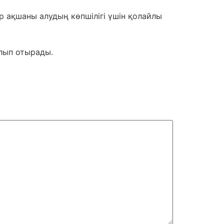
р ақшаны алудың көпшілігі үшін қолайлы
лып отырады.