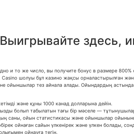
 Выигрывайте здесь, 
дно и то же число, вы получите бонус в размере 800%
, Casino шолуы бұл казино жақсы орналастырылған жән
әне ойыншылар тез айнала алады. Ойындардың астында 
жетімді және құны 1000 канад долларына дейін.
маңызды болып табылатын тағы бір мәселе — тұтынушыла
дың саны, ойын статистикасы және ойыншылар ойынының 
өбірек ойнаған сайын үлкенірек және үлкен болады, со
олығымен ойнауға тегін.