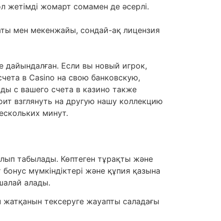
л жетімді жомарт сомамен де әсерлі.
аты мен мекенжайы, сондай-ақ лицензия
 дайындалған. Если вы новый игрок,
счета в Casino на свою банковскую,
ды с вашего счета в казино также
ит взглянуть на другую нашу коллекцию
нескольких минут.
олып табылады. Көптеген тұрақты және
бонус мүмкіндіктері және құпия қазына
шалай алады.
 жатқанын тексеруге жауапты саладағы