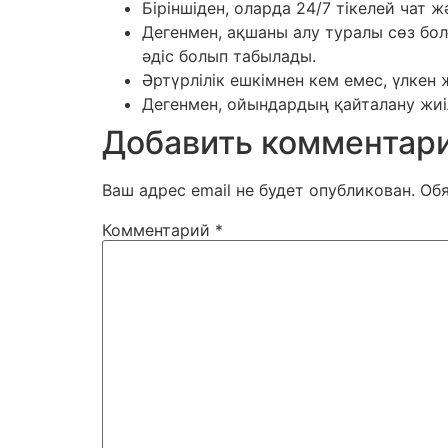
Біріншіден, оларда 24/7 тікелей чат 
Дегенмен, ақшаны алу туралы сөз бол
әдіс болып табылады.
Әртүрлілік ешкімнен кем емес, үлкен 
Дегенмен, ойындардың қайталану жиі
Добавить комментар
Ваш адрес email не будет опубликован.
Об
Комментарий
*