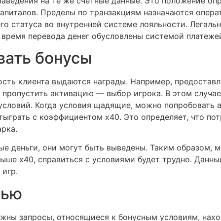
аведения на те же счетные данные. Это положение опр
капиталов. Пределы по транзакциям назначаются операт
го статуса во внутренней системе лояльности. Легаль
 время перевода денег обусловлены системой платеже
вать бонусы
ость клиента выдаются награды. Например, предостав
 пропустить активацию — выбор игрока. В этом случае
 условий. Когда условия щадящие, можно попробовать
отыграть с коэффициентом х40. Это определяет, что п
рка.
е деньги, они могут быть выведены. Таким образом, м
выше х40, справиться с условиями будет трудно. Данн
 игр.
щью
ожны запросы, относящиеся к бонусным условиям, нах