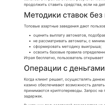
продолжить ставить средства, если на де
Методики ставок без
Топовые азартные заведения дают пользов
оценить выплату автоматов, подобра
не рассматривать автоматы, с миним
сформировать методику выигрыша;
освоить базовые правила определенн
Играя бесплатно, пользователь открывает
Операции с деньгами
Когда клиент решает, осуществлять денеж
казино обеспечивают возможность делать 
принимаются криптопереводы. Запрос на п
задержек.