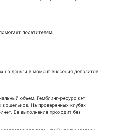
 помогает посетителям:
х на деньги в момент внесения депозитов.
мальный объем. Гемблинг-ресурс кэт
х кошельков. На проверенных клубах
инет. Ее выполнение проходит без