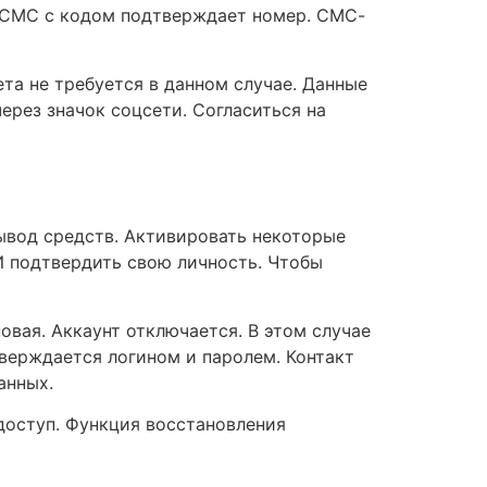
. СМС с кодом подтверждает номер. СМС-
та не требуется в данном случае. Данные
ерез значок соцсети. Согласиться на
ывод средств. Активировать некоторые
 И подтвердить свою личность. Чтобы
овая. Аккаунт отключается. В этом случае
тверждается логином и паролем. Контакт
анных.
доступ. Функция восстановления