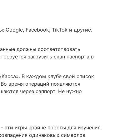
 Google, Facebook, TikTok и другие.
 данные должны соответствовать
требуется загрузить скан паспорта в
«Касса». В каждом клубе свой список
 Во время операций появляются
ешаются через саппорт. Не нужно
– эти игры крайне просты для изучения.
 совпадения одинаковых символов.