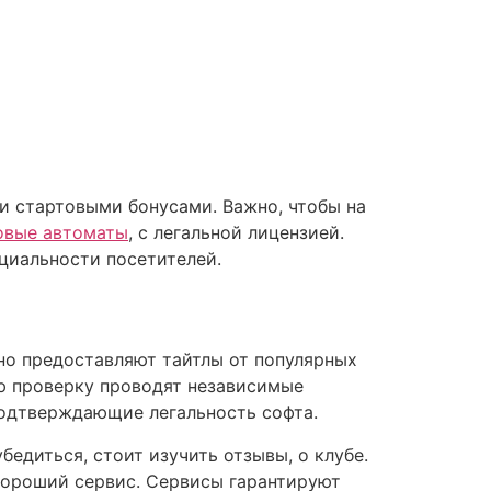
и стартовыми бонусами. Важно, чтобы на
овые автоматы
, с легальной лицензией.
циальности посетителей.
ино предоставляют тайтлы от популярных
ую проверку проводят независимые
подтверждающие легальность софта.
едиться, стоит изучить отзывы, о клубе.
хороший сервис. Сервисы гарантируют