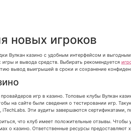
я новых игроков
ки Вулкан казино с удобным интерфейсом и выгодным
 игры и вывода средств. Выбирать рекомендуется
игр
нтию вывод выигрышей в сроки и сохранение конфиден
зино
а провайдеров игр в казино. Топовые клубы Вулкан каз
чтобы на сайте были сведения о тестировании игр. Так
, iTechLabs. Эти аудиты завершаются сертификатами, 
иться, что клуб имеет положительные отзывы. Чтобы уб
мах о казино. Ответственные ресурсы предоставляют 