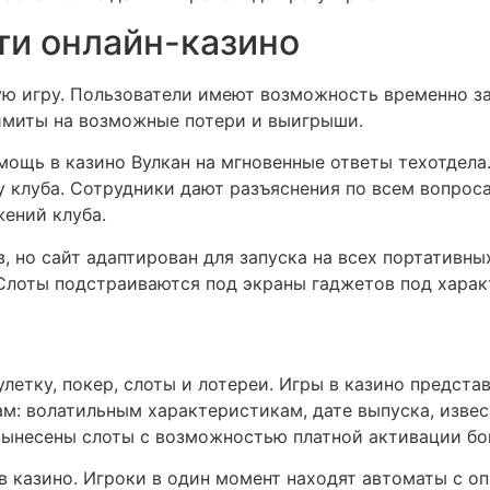
ти онлайн-казино
ую игру. Пользователи имеют возможность временно з
имиты на возможные потери и выигрыши.
мощь в казино Вулкан на мгновенные ответы техотдела
ту клуба. Сотрудники дают разъяснения по всем вопрос
ений клуба.
, но сайт адаптирован для запуска на всех портативны
. Слоты подстраиваются под экраны гаджетов под харак
летку, покер, слоты и лотереи. Игры в казино предста
: волатильным характеристикам, дате выпуска, извест
вынесены слоты с возможностью платной активации бо
 казино. Игроки в один момент находят автоматы с о