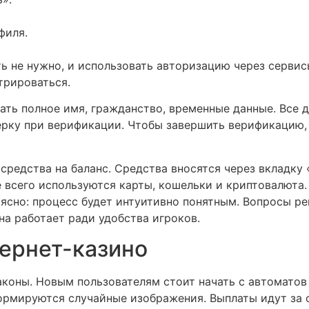
филя.
 не нужно, и использовать авторизацию через сервисы:
трироваться.
зать полное имя, гражданство, временные данные. Все
ерку при верификации. Чтобы завершить верификацию, 
средства на баланс. Средства вносятся через вкладку 
всего используются карты, кошельки и криптовалюта.
 ясно: процесс будет интуитивно понятным. Вопросы р
на работает ради удобства игроков.
тернет-казино
аконы. Новым пользователям стоит начать с автоматов 
формируются случайные изображения. Выплаты идут за