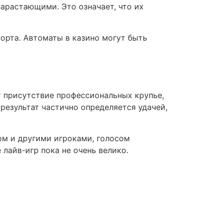
арастающими. Это означает, что их
порта. Автоматы в казино могут быть
т присутствие профессиональных крупье,
 результат частично определяется удачей,
ом и другими игроками, голосом
 лайв-игр пока не очень велико.