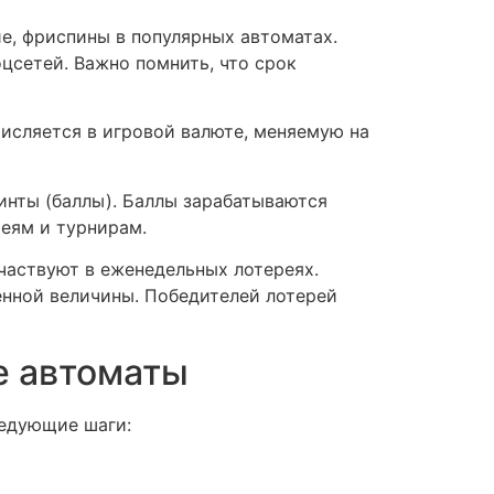
е, фриспины в популярных автоматах.
цсетей. Важно помнить, что срок
исляется в игровой валюте, меняемую на
инты (баллы). Баллы зарабатываются
реям и турнирам.
частвуют в еженедельных лотереях.
енной величины. Победителей лотерей
е автоматы
ледующие шаги: