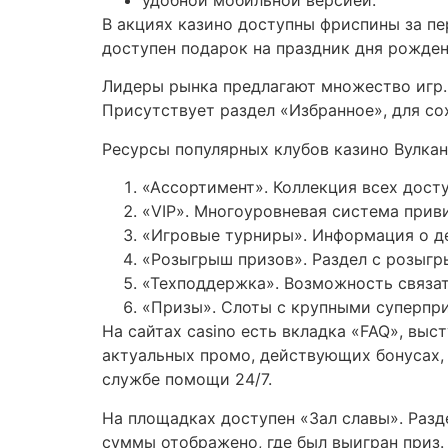
В акциях казино доступны фриспины за пе
доступен подарок на праздник дня рожден
Лидеры рынка предлагают множество игр.
Присутствует раздел «Избранное», для со
Ресурсы популярных клубов казино Вулкан
«Ассортимент». Коллекция всех дост
«VIP». Многоуровневая система прив
«Игровые турниры». Информация о д
«Розыгрыш призов». Раздел с розыгр
«Техподдержка». Возможность связат
«Призы». Слоты с крупными суперпр
На сайтах casino есть вкладка «FAQ», в
актуальных промо, действующих бонусах, 
службе помощи 24/7.
На площадках доступен «Зал славы». Раз
суммы отображено, где был выигран приз.