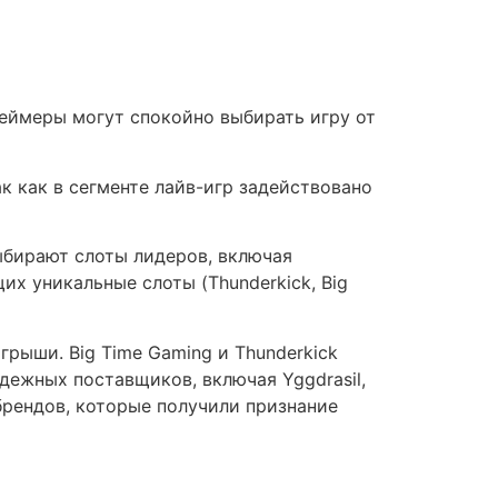
Геймеры могут спокойно выбирать игру от
к как в сегменте лайв-игр задействовано
ыбирают слоты лидеров, включая
их уникальные слоты (Thunderkick, Big
рыши. Big Time Gaming и Thunderkick
ежных поставщиков, включая Yggdrasil,
брендов, которые получили признание