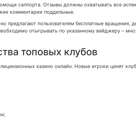
омощи саппорта. Отзывы должны охватывать все аспе
акие комментарии поддельные.
но предлагают пользователям бесплатные вращения, д
еобходимо отыгрывать по указанному вейджеру – мно
тва топовых клубов
лицензионных казино онлайн. Новые игроки ценят клуб
ы;