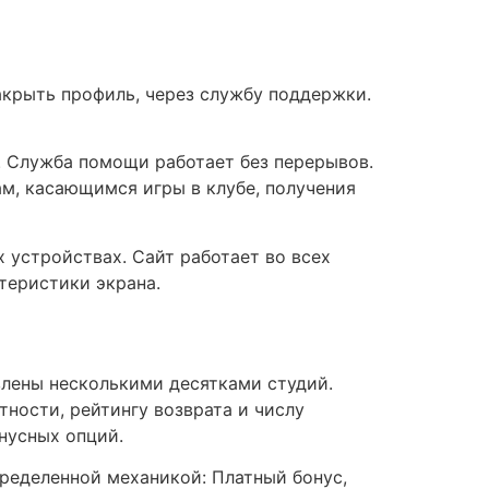
акрыть профиль, через службу поддержки.
. Служба помощи работает без перерывов.
ам, касающимся игры в клубе, получения
х устройствах. Сайт работает во всех
теристики экрана.
влены несколькими десятками студий.
ности, рейтингу возврата и числу
нусных опций.
пределенной механикой: Платный бонус,