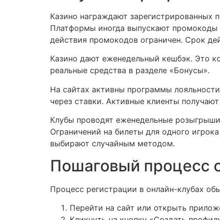
Казино награждают зарегистрированных по
Платформы иногда выпускают промокоды д
действия промокодов ограничен. Срок де
Казино дают еженедельный кешбэк. Это ко
реальные средства в разделе «Бонусы».
На сайтах активны программы лояльности
через ставки. Активные клиенты получают
Клубы проводят еженедельные розыгрыши 
Ограничений на билеты для одного игрока
выбирают случайным методом.
Пошаговый процесс с
Процесс регистрации в онлайн-клубах об
Перейти на сайт или открыть прилож
Кликнуть на кнопку «Создать профиль