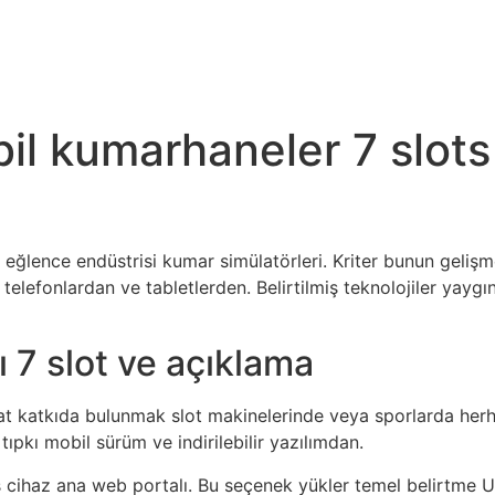
obil kumarhaneler 7 slots
r eğlence endüstrisi kumar simülatörleri. Kriter bunun gelişm
elefonlardan ve tabletlerden. Belirtilmiş teknolojiler yaygın
 7 slot ve açıklama
sat katkıda bulunmak slot makinelerinde veya sporlarda herh
tıpkı mobil sürüm ve indirilebilir yazılımdan.
ış cihaz ana web portalı. Bu seçenek yükler temel belirtme 