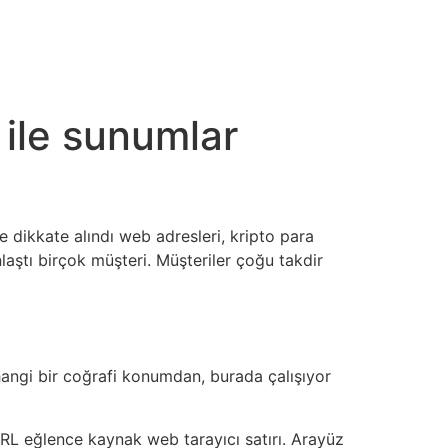
 ile sunumlar
e dikkate alındı web adresleri, kripto para
laştı birçok müşteri. Müşteriler çoğu takdir
angi bir coğrafi konumdan, burada çalışıyor
URL eğlence kaynak web tarayıcı satırı. Arayüz