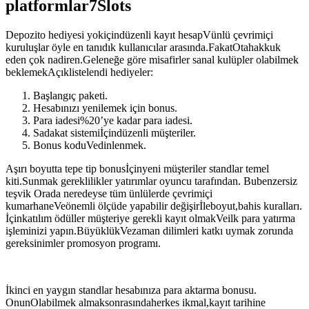
platformlar7Slots
Depozito hediyesi yokiçindüzenli kayıt hesapVünlü çevrimiçi
kuruluşlar öyle en tanıdık kullanıcılar arasında.FakatOtahakkuk
eden çok nadiren.Geleneğe göre misafirler sanal kulüpler olabilmek
beklemekAçıklistelendi hediyeler:
Başlangıç paketi.
Hesabınızı yenilemek için bonus.
Para iadesi%20’ye kadar para iadesi.
Sadakat sistemiİçindüzenli müşteriler.
Bonus koduVedinlenmek.
Aşırı boyutta tepe tip bonusİçinyeni müşteriler standlar temel
kiti.Sunmak gereklilikler yatırımlar oyuncu tarafından. Bubenzersiz
teşvik Orada neredeyse tüm ünlülerde çevrimiçi
kumarhaneVeönemli ölçüde yapabilir değişirİleboyut,bahis kuralları.
İçinkatılım ödüller müşteriye gerekli kayıt olmakVeilk para yatırma
işleminizi yapın.BüyüklükVezaman dilimleri katkı uymak zorunda
gereksinimler promosyon programı.
İkinci en yaygın standlar hesabınıza para aktarma bonusu.
OnunOlabilmek almaksonrasındaherkes ikmal,kayıt tarihine