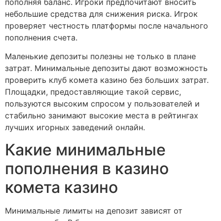
пополняя баланс. Игроки предпочитают вносить
небольшие средства для снижения риска. Игрок
проверяет честность платформы после начального
пополнения счета.
Маленькие депозиты полезны не только в плане
затрат. Минимальные депозиты дают возможность
проверить клуб комета казино без больших затрат.
Площадки, предоставляющие такой сервис,
пользуются высоким спросом у пользователей и
стабильно занимают высокие места в рейтингах
лучших игорных заведений онлайн.
Какие минимальные
пополнения в казино
комета казино
Минимальные лимиты на депозит зависят от