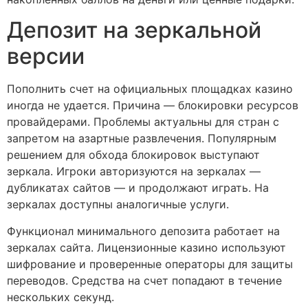
Депозит на зеркальной
версии
Пополнить счет на официальных площадках казино
иногда не удается. Причина — блокировки ресурсов
провайдерами. Проблемы актуальны для стран с
запретом на азартные развлечения. Популярным
решением для обхода блокировок выступают
зеркала. Игроки авторизуются на зеркалах —
дубликатах сайтов — и продолжают играть. На
зеркалах доступны аналогичные услуги.
Функционал минимального депозита работает на
зеркалах сайта. Лицензионные казино используют
шифрование и проверенные операторы для защиты
переводов. Средства на счет попадают в течение
нескольких секунд.