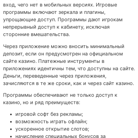
вход, чего нет в мобильных версиях. Игровые
программы включают зеркала и плагины,
упрощающие доступ. Программы дают игрокам
непрерывный доступ к кабинету, исключая
сторонние вмешательства.
Через приложение можно вносить минимальный
депозит, если он предусмотрен на официальном
сайте казино. Платежные инструменты в
приложениях идентичны тем, что доступны на сайте.
Деньги, переведенные через приложения,
зачисляются в те же сроки, как и через сайт казино.
Программы обеспечивают не только доступ к
казино, но и ряд преимуществ:
игровой софт без рекламы;
возможность играть офлайн;
ускоренное открытие слотов;
начисление специальных бонусов за