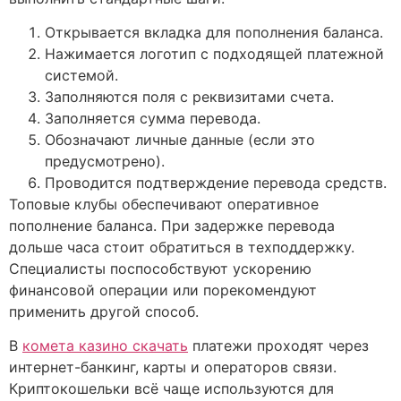
Открывается вкладка для пополнения баланса.
Нажимается логотип с подходящей платежной
системой.
Заполняются поля с реквизитами счета.
Заполняется сумма перевода.
Обозначают личные данные (если это
предусмотрено).
Проводится подтверждение перевода средств.
Топовые клубы обеспечивают оперативное
пополнение баланса. При задержке перевода
дольше часа стоит обратиться в техподдержку.
Специалисты поспособствуют ускорению
финансовой операции или порекомендуют
применить другой способ.
В
комета казино скачать
платежи проходят через
интернет-банкинг, карты и операторов связи.
Криптокошельки всё чаще используются для