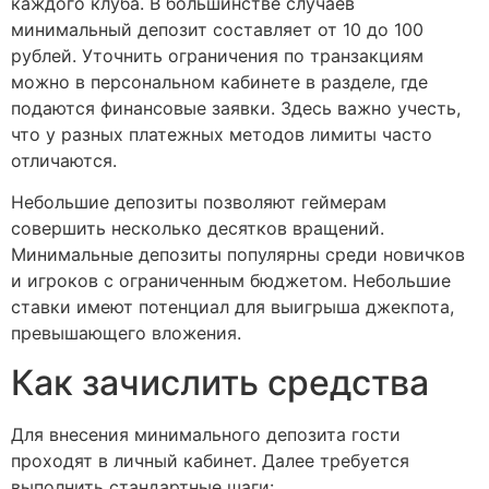
каждого клуба. В большинстве случаев
минимальный депозит составляет от 10 до 100
рублей. Уточнить ограничения по транзакциям
можно в персональном кабинете в разделе, где
подаются финансовые заявки. Здесь важно учесть,
что у разных платежных методов лимиты часто
отличаются.
Небольшие депозиты позволяют геймерам
совершить несколько десятков вращений.
Минимальные депозиты популярны среди новичков
и игроков с ограниченным бюджетом. Небольшие
ставки имеют потенциал для выигрыша джекпота,
превышающего вложения.
Как зачислить средства
Для внесения минимального депозита гости
проходят в личный кабинет. Далее требуется
выполнить стандартные шаги: