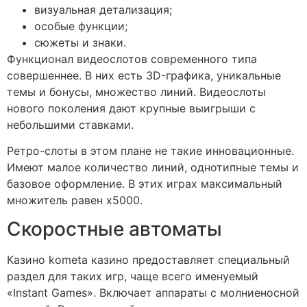
визуальная детализация;
особые функции;
сюжеты и знаки.
Функционал видеослотов современного типа
совершеннее. В них есть 3D-графика, уникальные
темы и бонусы, множество линий. Видеослоты
нового поколения дают крупные выигрыши с
небольшими ставками.
Ретро-слоты в этом плане не такие инновационные.
Имеют малое количество линий, однотипные темы и
базовое оформление. В этих играх максимальный
множитель равен х5000.
Скоростные автоматы
Казино kometa казино предоставляет специальный
раздел для таких игр, чаще всего именуемый
«Instant Games». Включает аппараты с молниеносной