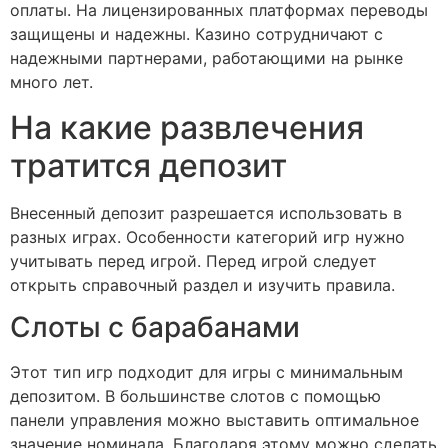
оплаты. На лицензированных платформах переводы
защищены и надежны. Казино сотрудничают с
надежными партнерами, работающими на рынке
много лет.
На какие развлечения
тратится депозит
Внесенный депозит разрешается использовать в
разных играх. Особенности категорий игр нужно
учитывать перед игрой. Перед игрой следует
открыть справочный раздел и изучить правила.
Слоты с барабанами
Этот тип игр подходит для игры с минимальным
депозитом. В большинстве слотов с помощью
панели управления можно выставить оптимальное
значение номинала. Благодаря этому можно сделать