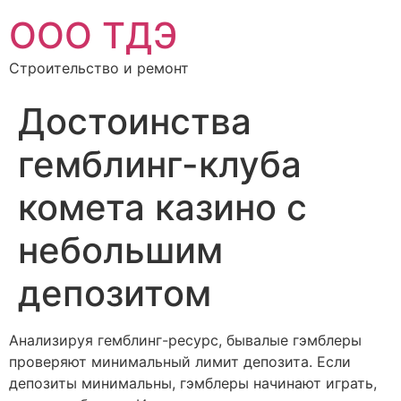
Перейти
ООО ТДЭ
к
содержимому
Строительство и ремонт
Достоинства
гемблинг-клуба
комета казино с
небольшим
депозитом
Анализируя гемблинг-ресурс, бывалые гэмблеры
проверяют минимальный лимит депозита. Если
депозиты минимальны, гэмблеры начинают играть,