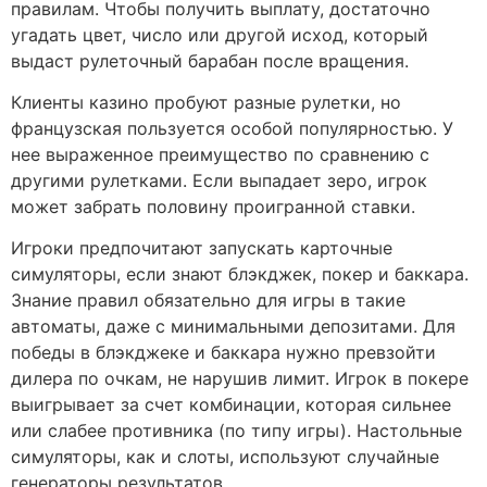
правилам. Чтобы получить выплату, достаточно
угадать цвет, число или другой исход, который
выдаст рулеточный барабан после вращения.
Клиенты казино пробуют разные рулетки, но
французская пользуется особой популярностью. У
нее выраженное преимущество по сравнению с
другими рулетками. Если выпадает зеро, игрок
может забрать половину проигранной ставки.
Игроки предпочитают запускать карточные
симуляторы, если знают блэкджек, покер и баккара.
Знание правил обязательно для игры в такие
автоматы, даже с минимальными депозитами. Для
победы в блэкджеке и баккара нужно превзойти
дилера по очкам, не нарушив лимит. Игрок в покере
выигрывает за счет комбинации, которая сильнее
или слабее противника (по типу игры). Настольные
симуляторы, как и слоты, используют случайные
генераторы результатов.