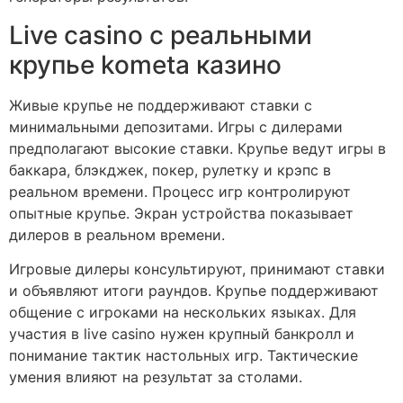
Live casino с реальными
крупье kometa казино
Живые крупье не поддерживают ставки с
минимальными депозитами. Игры с дилерами
предполагают высокие ставки. Крупье ведут игры в
баккара, блэкджек, покер, рулетку и крэпс в
реальном времени. Процесс игр контролируют
опытные крупье. Экран устройства показывает
дилеров в реальном времени.
Игровые дилеры консультируют, принимают ставки
и объявляют итоги раундов. Крупье поддерживают
общение с игроками на нескольких языках. Для
участия в live casino нужен крупный банкролл и
понимание тактик настольных игр. Тактические
умения влияют на результат за столами.