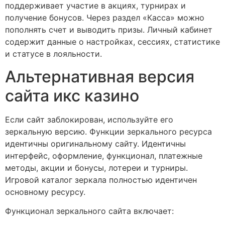
поддерживает участие в акциях, турнирах и
получение бонусов. Через раздел «Касса» можно
пополнять счет и выводить призы. Личный кабинет
содержит данные о настройках, сессиях, статистике
и статусе в лояльности.
Альтернативная версия
сайта икс казино
Если сайт заблокирован, используйте его
зеркальную версию. Функции зеркального ресурса
идентичны оригинальному сайту. Идентичны
интерфейс, оформление, функционал, платежные
методы, акции и бонусы, лотереи и турниры.
Игровой каталог зеркала полностью идентичен
основному ресурсу.
Функционал зеркального сайта включает: