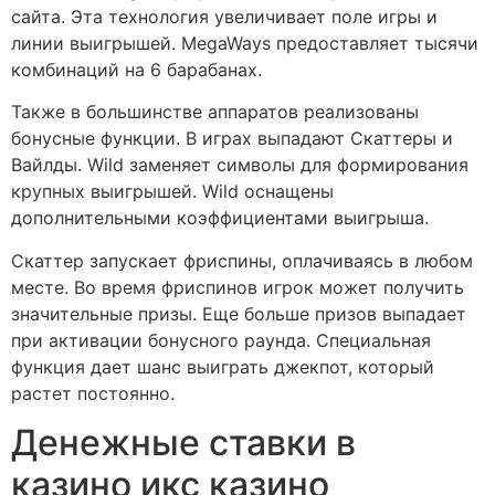
сайта. Эта технология увеличивает поле игры и
линии выигрышей. MegaWays предоставляет тысячи
комбинаций на 6 барабанах.
Также в большинстве аппаратов реализованы
бонусные функции. В играх выпадают Скаттеры и
Вайлды. Wild заменяет символы для формирования
крупных выигрышей. Wild оснащены
дополнительными коэффициентами выигрыша.
Скаттер запускает фриспины, оплачиваясь в любом
месте. Во время фриспинов игрок может получить
значительные призы. Еще больше призов выпадает
при активации бонусного раунда. Специальная
функция дает шанс выиграть джекпот, который
растет постоянно.
Денежные ставки в
казино икс казино