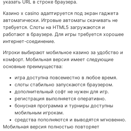
указать URL в строке браузера.
Казино x casino адаптируется под экран гаджета
автоматически. Игровые автоматы скачивать не
требуется. Слоты на HTML5 загружаются и
работают в браузере. Для игры требуется хорошее
интернет-соединение.
Игроки выбирают мобильное казино за удобство и
комфорт. Мобильная версия имеет следующие
основные преимущества:
игра доступна повсеместно в любое время.
слоты стабильно запускаются браузером.
дополнительный софт не нужен для игр.
регистрация выполняется оперативно.
бонусная программа и турниры доступны
мобильным игрокам.
средства пополняются и выводятся мгновенно.
Мобильная версия полностью повторяет