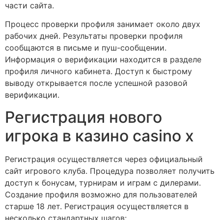
части сайта.
Процесс проверки профиля занимает около двух
рабочих дней. Результаты проверки профиля
сообщаются в письме и пуш-сообщении.
Информация о верификации находится в разделе
профиля личного кабинета. Доступ к быстрому
выводу открывается после успешной разовой
верификации.
Регистрация нового
игрока в казино casino x
Регистрация осуществляется через официальный
сайт игрового клуба. Процедура позволяет получить
доступ к бонусам, турнирам и играм с дилерами.
Создание профиля возможно для пользователей
старше 18 лет. Регистрация осуществляется в
несколько стандартных шагов: