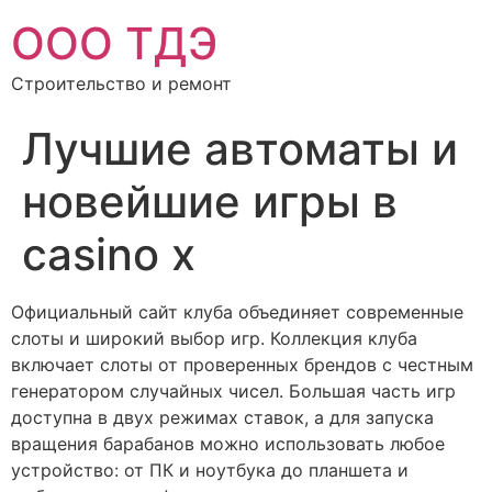
ООО ТДЭ
Строительство и ремонт
Лучшие автоматы и
новейшие игры в
casino x
Официальный сайт клуба объединяет современные
слоты и широкий выбор игр. Коллекция клуба
включает слоты от проверенных брендов с честным
генератором случайных чисел. Большая часть игр
доступна в двух режимах ставок, а для запуска
вращения барабанов можно использовать любое
устройство: от ПК и ноутбука до планшета и