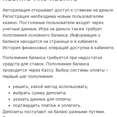
Авторизация открывает доступ к ставкам на деньги.
Регистрация необходима новым пользователям
казино. Постоянные пользователи входят через
учетные данные. Игра на деньги также требует
пополнения основного баланса. Информация о
балансе находится на странице и в кабинете.
История финансовых операций доступна в кабинете.
Пополнение баланса требуется при недостатке
средств для ставок. Пополнение баланса
проводится через Кассу. Выбор системы оплаты –
первый шаг пополнения:
решить, какой метод использовать;
выбрать сумму депозита;
указать данные для оплаты;
подтвердить платеж и оплатить.
Депозиты поступают на баланс разными путями.