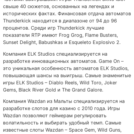
свыше 40 сюжетов, основанных на легендах и
исторических фактах. Финансовая отдача автоматов
Thunderkick находится в диапазоне от 94 до 96
процентов. Среди игр Thunderkick лучшие
показатели RTP имеют Frog Grog, Flame Busters,
Sunset Delight, Babushkas и Esqueleto Explosivo 2.
Компания ELK Studios специализируется на
разработке инновационных автоматов. Game On –
это уникальная особенность автоматов ELK Studios,
повышающая шансы на выигрыш. Самые знаменитые
игры ELK Studios – Diablo Reels, Wild Toro, Joker
Gems, Black River Gold и The Grand Galore.
Компания Wazdan из Мальты специализируется на
разработке слотов для казино с 2010 года. Игры
Wazdan позволяют геймерам регулировать
волатильность и выбирать удобный темп. Самые
известные слоты Wazdan – Space Gem, Wild Guns,