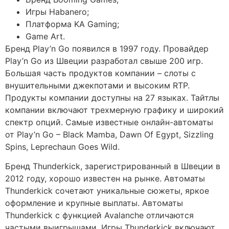
Игры Habanero;
Платформа KA Gaming;
Game Art.
Бренд Play’n Go появился в 1997 году. Провайдер
Play’n Go из Швеции разработал свыше 200 игр.
Большая часть продуктов компании – слоты с
внушительными джекпотами и высоким RTP.
Продукты компании доступны на 27 языках. Тайтлы
компании включают трехмерную графику и широкий
спектр опций. Самые известные онлайн-автоматы
от Play’n Go – Black Mamba, Dawn Of Egypt, Sizzling
Spins, Leprechaun Goes Wild.
Бренд Thunderkick, зарегистрированный в Швеции в
2012 году, хорошо известен на рынке. Автоматы
Thunderkick сочетают уникальные сюжеты, яркое
оформление и крупные выплаты. Автоматы
Thunderkick с функцией Avalanche отличаются
частыми выигрышами. Игры Thunderkick включают