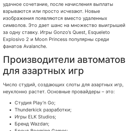
удачное сочетание, после начисления выплаты
взрываются или просто исчезают. Новые
изображения появляются вместо удаленных
символов. Это дает шанс на множество выигрышей
за одну ставку. Игры Gonzo’s Quest, Esqueleto
Explosivo 2 и Moon Princess популярны среди
фанатов Avalanche.
Производители автоматов
для азартных игр
Число студий, создающих слоты для азартных игр,
неуклонно растет. Основные провайдеры – это:
Студия Play’n Go;
Thunderkick разработки;
Игры ELK Studios;
Бренд Wazdan;
Бренд Booming Games;