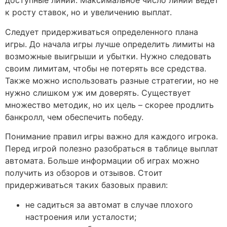
доступные линии. Максимальное число линий ведет
к росту ставок, но и увеличению выплат.
Следует придерживаться определенного плана
игры. До начала игры лучше определить лимиты на
возможные выигрыши и убытки. Нужно следовать
своим лимитам, чтобы не потерять все средства.
Также можно использовать разные стратегии, но не
нужно слишком уж им доверять. Существует
множество методик, но их цель – скорее продлить
банкролл, чем обеспечить победу.
Понимание правил игры важно для каждого игрока.
Перед игрой полезно разобраться в таблице выплат
автомата. Больше информации об играх можно
получить из обзоров и отзывов. Стоит
придерживаться таких базовых правил:
не садиться за автомат в случае плохого
настроения или усталости;