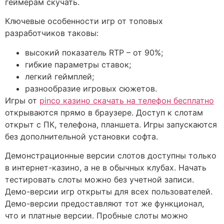
геймерам скучать.
Ключевые особенности игр от топовых
разработчиков таковы:
высокий показатель RTP – от 90%;
гибкие параметры ставок;
легкий геймплей;
разнообразие игровых сюжетов.
Игры от
pinco казино скачать на телефон бесплатно
открываются прямо в браузере. Доступ к слотам
открыт с ПК, телефона, планшета. Игры запускаются
без дополнительной установки софта.
Демонстрационные версии слотов доступны только
в интернет-казино, а не в обычных клубах. Начать
тестировать слоты можно без учетной записи.
Демо-версии игр открыты для всех пользователей.
Демо-версии предоставляют тот же функционал,
что и платные версии. Пробные слоты можно