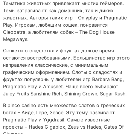
Тематика животных привлекает многих геймеров.
Темы затрагивают как домашних, так и диких
животных. Авторы таких игр – Onlyplay и Pragmatic
Play. Игрокам, любящим кошек, понравится
Cleopatra, а любителям собак – The Dog House
Megaways.
Сюжеты о сладостях и фруктах долгое время
остаются востребованными. Большинство игр этого
направления классические, с минимальным
графическим оформлением. Слоты о сладостях и
фруктах популярны у любителей игр Barbara Bang,
Pragmatic Play и Amusnet. Чаще всего выбирают:
Juicy Fruits Sunshine Rich, Shining Crown, Sugar Rush.
В pinco casino есть множество слотов о греческих
богах – Аиде, Гере, Зевсе. Эту тему развивают
Pragmatic Play и Yggdrasil. Самые известные
проекты – Hades Gigablox, Zeus vs Hades, Gates Of
Olympus.