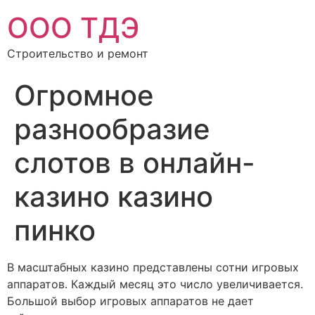
ООО ТДЭ
Строительство и ремонт
Огромное
разнообразие
слотов в онлайн-
казино казино
пинко
В масштабных казино представлены сотни игровых
аппаратов. Каждый месяц это число увеличивается.
Большой выбор игровых аппаратов не дает