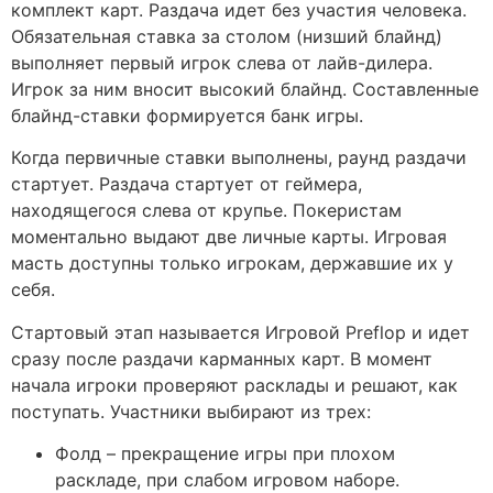
комплект карт. Раздача идет без участия человека.
Обязательная ставка за столом (низший блайнд)
выполняет первый игрок слева от лайв-дилера.
Игрок за ним вносит высокий блайнд. Составленные
блайнд-ставки формируется банк игры.
Когда первичные ставки выполнены, раунд раздачи
стартует. Раздача стартует от геймера,
находящегося слева от крупье. Покеристам
моментально выдают две личные карты. Игровая
масть доступны только игрокам, державшие их у
себя.
Стартовый этап называется Игровой Preflop и идет
сразу после раздачи карманных карт. В момент
начала игроки проверяют расклады и решают, как
поступать. Участники выбирают из трех:
Фолд – прекращение игры при плохом
раскладе, при слабом игровом наборе.