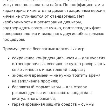
могут все пользователи сайта. По коэффициентам и
характеристикам отдачи демонстрационные версии
ничем не отличаются от стандартных. Нет
необходимости в регистрации для игры,
подтверждать почту не нужно, подтверждать факт
совершеннолетия и выполнять другие обязательные
процедуры.
Преимущества бесплатных карточных игр:
сохранение конфиденциальности ─ для участия
в тренировочных сессиях не нужно раскрывать
свою личность и настоящий возраст;
экономия времени ─ не нужно тратить время
на заполнение профиля;
бесплатный формат игры ─ для ставок
рекомендуется использовать средства с
виртуального баланса;
гарантированная защита средств – суммы