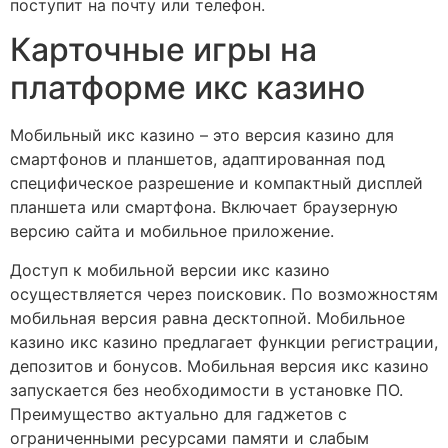
поступит на почту или телефон.
Карточные игры на
платформе икс казино
Мобильный икс казино – это версия казино для
смартфонов и планшетов, адаптированная под
специфическое разрешение и компактный дисплей
планшета или смартфона. Включает браузерную
версию сайта и мобильное приложение.
Доступ к мобильной версии икс казино
осуществляется через поисковик. По возможностям
мобильная версия равна десктопной. Мобильное
казино икс казино предлагает функции регистрации,
депозитов и бонусов. Мобильная версия икс казино
запускается без необходимости в установке ПО.
Преимущество актуально для гаджетов с
ограниченными ресурсами памяти и слабым