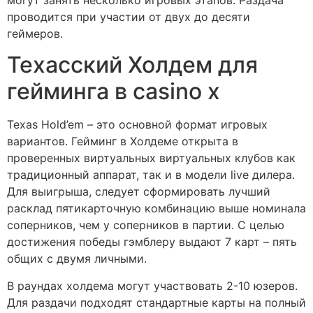
проводится при участии от двух до десяти
геймеров.
Техасский Холдем для
гейминга в casino x
Texas Hold’em – это основной формат игровых
вариантов. Гейминг в Холдеме открыта в
проверенных виртуальных виртуальных клубов как
традиционный аппарат, так и в модели live дилера.
Для выигрыша, следует сформировать лучший
расклад пятикарточную комбинацию выше номинала
соперников, чем у соперников в партии. С целью
достижения победы гэмблеру выдают 7 карт – пять
общих с двумя личными.
В раундах холдема могут участвовать 2-10 юзеров.
Для раздачи подходят стандартные карты на полный