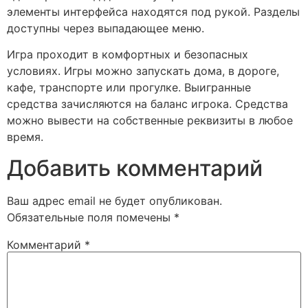
элементы интерфейса находятся под рукой. Разделы
доступны через выпадающее меню.
Игра проходит в комфортных и безопасных
условиях. Игры можно запускать дома, в дороге,
кафе, транспорте или прогулке. Выигранные
средства зачисляются на баланс игрока. Средства
можно вывести на собственные реквизиты в любое
время.
Добавить комментарий
Ваш адрес email не будет опубликован.
Обязательные поля помечены
*
Комментарий
*