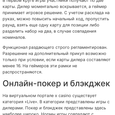
В первом круге игры участники получают по две
карты. Дилер моментально вскрывается, а геймер
принимает игровое решение. С учетом расклада на
руках, можно повысить начальный ход, пропустить
раунд, взять еще одну карту для позиции либо
разделить набор на два, в случае совпадения
номиналов.
Функционал раздающего строго регламентирован.
Разрешение на дополнительный прикуп возможно
только при условии, если карты дилера составляют
менее 16. На геймеров эти рамки не
распространяются.
Онлайн-покер и блэкджек
На виртуальном портале x casino существует
категория «Live». В категории представлены игры с
дилерами. Покер и блэкджек представлены здесь
наиболее широко. Нормы игры совпадают с