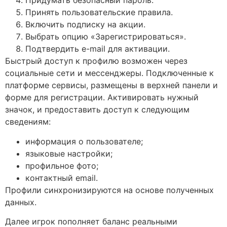
Придумать безопасный пароль.
Принять пользовательские правила.
Включить подписку на акции.
Выбрать опцию «Зарегистрироваться».
Подтвердить e-mail для активации.
Быстрый доступ к профилю возможен через
социальные сети и мессенджеры. Подключенные к
платформе сервисы, размещены в верхней панели и
форме для регистрации. Активировать нужный
значок, и предоставить доступ к следующим
сведениям:
информация о пользователе;
языковые настройки;
профильное фото;
контактный email.
Профили синхронизируются на основе полученных
данных.
Далее игрок пополняет баланс реальными