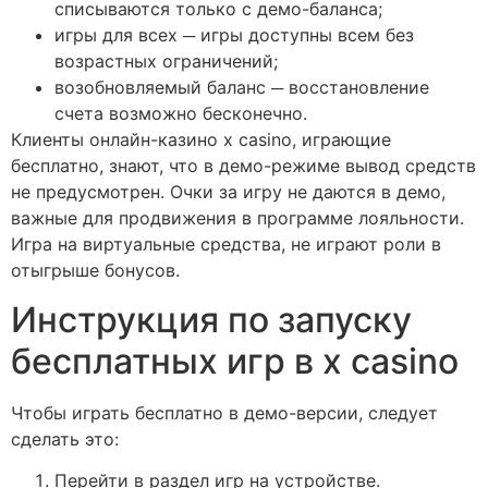
списываются только с демо-баланса;
игры для всех ─ игры доступны всем без
возрастных ограничений;
возобновляемый баланс ─ восстановление
счета возможно бесконечно.
Клиенты онлайн-казино x casino, играющие
бесплатно, знают, что в демо-режиме вывод средств
не предусмотрен. Очки за игру не даются в демо,
важные для продвижения в программе лояльности.
Игра на виртуальные средства, не играют роли в
отыгрыше бонусов.
Инструкция по запуску
бесплатных игр в x casino
Чтобы играть бесплатно в демо-версии, следует
сделать это:
Перейти в раздел игр на устройстве.