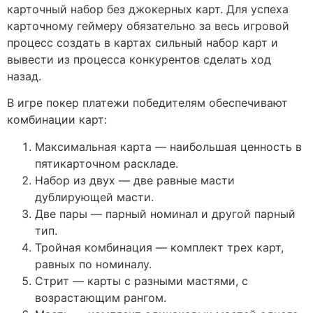
карточный набор без джокерных карт. Для успеха
карточному геймеру обязательно за весь игровой
процесс создать в картах сильный набор карт и
вывести из процесса конкурентов сделать ход
назад.
В игре покер платежи победителям обеспечивают
комбинации карт:
Максимальная карта — наибольшая ценность в
пятикарточном раскладе.
Набор из двух — две равные масти
дублирующей масти.
Две пары — парный номинал и другой парный
тип.
Тройная комбинация — комплект трех карт,
равных по номиналу.
Стрит — карты с разными мастями, с
возрастающим рангом.