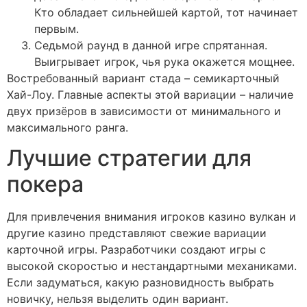
Кто обладает сильнейшей картой, тот начинает
первым.
Седьмой раунд в данной игре спрятанная.
Выигрывает игрок, чья рука окажется мощнее.
Востребованный вариант стада – семикарточный
Хай-Лоу. Главные аспекты этой вариации – наличие
двух призёров в зависимости от минимального и
максимального ранга.
Лучшие стратегии для
покера
Для привлечения внимания игроков казино вулкан и
другие казино представляют свежие вариации
карточной игры. Разработчики создают игры с
высокой скоростью и нестандартными механиками.
Если задуматься, какую разновидность выбрать
новичку, нельзя выделить один вариант.