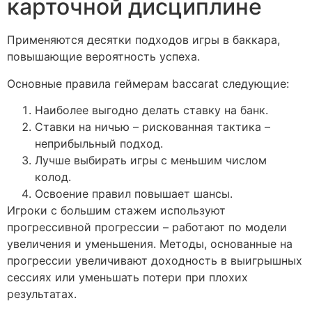
карточной дисциплине
Применяются десятки подходов игры в баккара,
повышающие вероятность успеха.
Основные правила геймерам baccarat следующие:
Наиболее выгодно делать ставку на банк.
Ставки на ничью – рискованная тактика –
неприбыльный подход.
Лучше выбирать игры с меньшим числом
колод.
Освоение правил повышает шансы.
Игроки с большим стажем используют
прогрессивной прогрессии – работают по модели
увеличения и уменьшения. Методы, основанные на
прогрессии увеличивают доходность в выигрышных
сессиях или уменьшать потери при плохих
результатах.