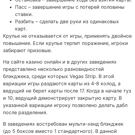
Пасс – завершение игры с потерей половины
ставки.
Разбить – сделать две руки из одинаковых
карт.
Крупье не отказывается от игры, применять двойное
повышение. Если крупье терпит поражение, игроки
забирают призовые.
На сайте казино онлайн и в других заведениях
представлено несколько разновидностей
блэкджека, среди которых Vegas Strip. В этой
вариации игры раздаются карты из 4-8 колод, а
ведущий не берет карты после 17. Когда в начале туз
и 10, ведущий демонстрирует закрытую карту. В
указанной вариации игроку позволено делать дабл
после разделения.
В заведениях востребован мульти-хенд блэкджек
(до 5 боксов вместо 1 стандартного). В данной