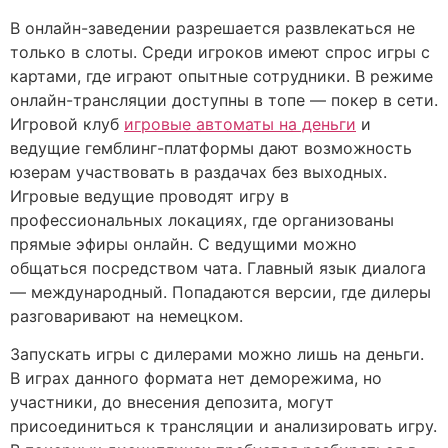
В онлайн-заведении разрешается развлекаться не
только в слоты. Среди игроков имеют спрос игры с
картами, где играют опытные сотрудники. В режиме
онлайн-трансляции доступны в топе — покер в сети.
Игровой клуб
игровые автоматы на деньги
и
ведущие гемблинг-платформы дают возможность
юзерам участвовать в раздачах без выходных.
Игровые ведущие проводят игру в
профессиональных локациях, где организованы
прямые эфиры онлайн. С ведущими можно
общаться посредством чата. Главный язык диалога
— международный. Попадаются версии, где дилеры
разговаривают на немецком.
Запускать игры с дилерами можно лишь на деньги.
В играх данного формата нет деморежима, но
участники, до внесения депозита, могут
присоединиться к трансляции и анализировать игру.