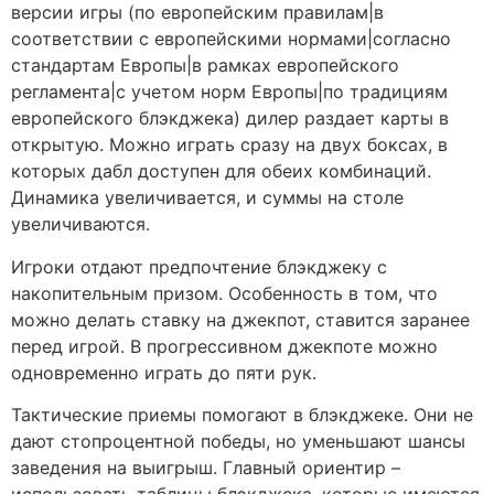
версии игры (по европейским правилам|в
соответствии с европейскими нормами|согласно
стандартам Европы|в рамках европейского
регламента|с учетом норм Европы|по традициям
европейского блэкджека) дилер раздает карты в
открытую. Можно играть сразу на двух боксах, в
которых дабл доступен для обеих комбинаций.
Динамика увеличивается, и суммы на столе
увеличиваются.
Игроки отдают предпочтение блэкджеку с
накопительным призом. Особенность в том, что
можно делать ставку на джекпот, ставится заранее
перед игрой. В прогрессивном джекпоте можно
одновременно играть до пяти рук.
Тактические приемы помогают в блэкджеке. Они не
дают стопроцентной победы, но уменьшают шансы
заведения на выигрыш. Главный ориентир –