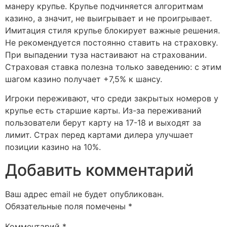
манеру крупье. Крупье подчиняется алгоритмам
казино, а значит, не выигрывает и не проигрывает.
Имитация стиля крупье блокирует важные решения.
Не рекомендуется постоянно ставить на страховку.
При выпадении туза настаивают на страховании.
Страховая ставка полезна только заведению: с этим
шагом казино получает +7,5% к шансу.
Игроки переживают, что среди закрытых номеров у
крупье есть старшие карты. Из-за переживаний
пользователи берут карту на 17-18 и выходят за
лимит. Страх перед картами дилера улучшает
позиции казино на 10%.
Добавить комментарий
Ваш адрес email не будет опубликован.
Обязательные поля помечены
*
Комментарий
*