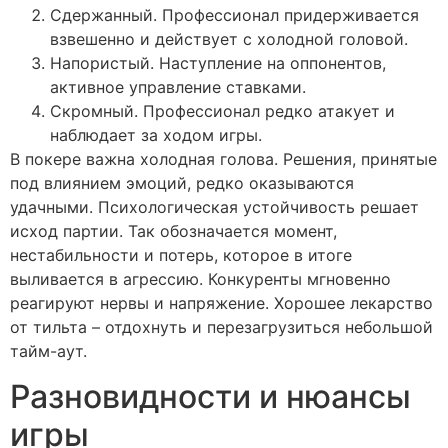
Сдержанный. Профессионал придерживается
взвешенно и действует с холодной головой.
Напористый. Наступление на оппонентов,
активное управление ставками.
Скромный. Профессионал редко атакует и
наблюдает за ходом игры.
В покере важна холодная голова. Решения, принятые
под влиянием эмоций, редко оказываются
удачными. Психологическая устойчивость решает
исход партии. Так обозначается момент,
нестабильности и потерь, которое в итоге
выливается в агрессию. Конкуренты мгновенно
реагируют нервы и напряжение. Хорошее лекарство
от тильта – отдохнуть и перезагрузиться небольшой
тайм-аут.
Разновидности и нюансы
игры