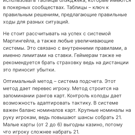
использовать таблицы блэкджека, которые имеются
в покерных сообществах. Таблицы – ключ к
правильным решениям, предлагающие правильные
ходы для разных ситуаций.
Не стоит рассчитывать на успех с системой
Мартингейла, а также любые увеличивающие
системы. Это связано с внутренними правилами, а
именно лимитами на ставки. Геймерам также не
рекомендуется брать страховку ведь на дистанции
это приносит убытки.
Оптимальный метод – система подсчета. Этот
метод дает перевес игроку. Метод строится на
запоминании рангов карт. Контроль колоды дает
возможность адаптировать тактику. В системе
важен баланс номиналов карт. Крупные номиналы на
руку игрокам, ведь повышают шансы собрать 21.
Малые карты (от 2 до 6) выгодны казино, потому
что игроку сложнее набрать 21.