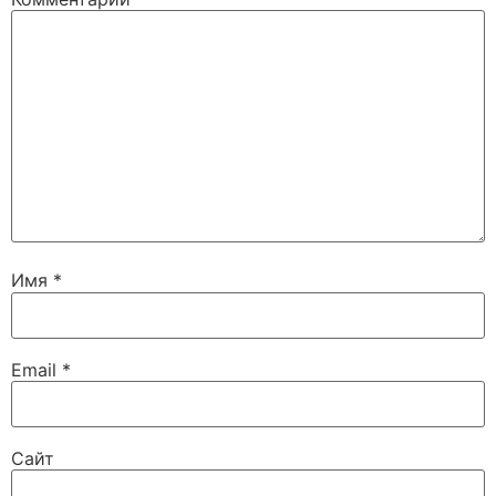
Имя
*
Email
*
Сайт