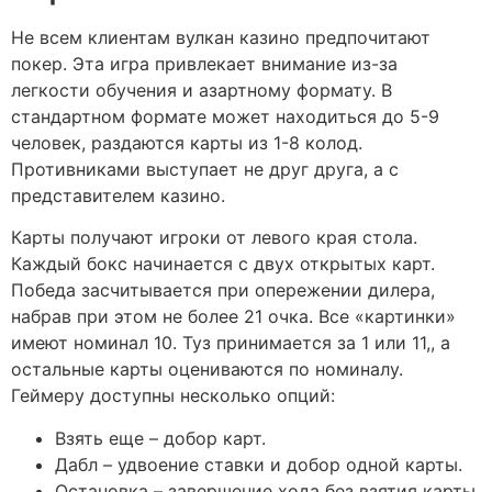
Не всем клиентам вулкан казино предпочитают
покер. Эта игра привлекает внимание из-за
легкости обучения и азартному формату. В
стандартном формате может находиться до 5-9
человек, раздаются карты из 1-8 колод.
Противниками выступает не друг друга, а с
представителем казино.
Карты получают игроки от левого края стола.
Каждый бокс начинается с двух открытых карт.
Победа засчитывается при опережении дилера,
набрав при этом не более 21 очка. Все «картинки»
имеют номинал 10. Туз принимается за 1 или 11,, а
остальные карты оцениваются по номиналу.
Геймеру доступны несколько опций:
Взять еще – добор карт.
Дабл – удвоение ставки и добор одной карты.
Остановка – завершение хода без взятия карты.