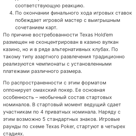
соответствующую реакцию.
По окончании финального хода игровых ставок
побеждает игровой мастер с выигрышным
сочетанием карт.
По причине востребованности Texas Hold’em
размещен не сконцентрирован в казино вулкан
казино, но и в ряде альтернативных клубах. По
такому типу азартного развлечения традиционно
реализуются чемпионаты с установленными
платежами различного размера.
По распространенности с этим форматом
оппонирует омахский покер. Ее основная
особенность – необычный состав стартовых
номиналов. В стартовый момент ведущий сдает
участникам по 4 приватных номинала. Наряду с
этим возможно 5 стандартных знаков. Игровые
раунды по схеме Texas Poker, стартуют в четырех
стадиях.