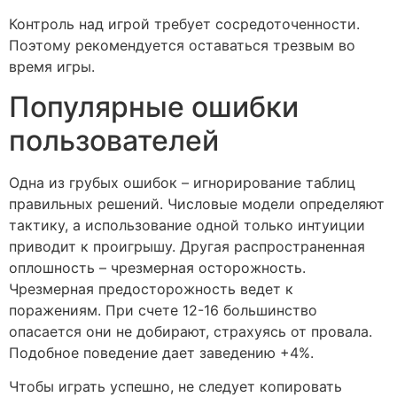
Контроль над игрой требует сосредоточенности.
Поэтому рекомендуется оставаться трезвым во
время игры.
Популярные ошибки
пользователей
Одна из грубых ошибок – игнорирование таблиц
правильных решений. Числовые модели определяют
тактику, а использование одной только интуиции
приводит к проигрышу. Другая распространенная
оплошность – чрезмерная осторожность.
Чрезмерная предосторожность ведет к
поражениям. При счете 12-16 большинство
опасается они не добирают, страхуясь от провала.
Подобное поведение дает заведению +4%.
Чтобы играть успешно, не следует копировать