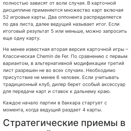
полностью зависят от воли случая. В карточной
дисциплине применяется множество карт включая
52 игровые карты. Два оппонента распределяется
по два листа, далее ведущий называет итог. Если
итоговый результат 5 или меньше, можно запросить
еще одну карту.
Не менее известная вторая версия карточной игры –
Классическая Chemin de Fer. По сравнению с первым
вариантом, в альтернативной модификации третий
лист разрешен не во всех случаях. Необходимо
присутствие не менее 6 человек. Если учитывать
традиционный клуб, дилер берет особый аксессуар
для передачи карт и ставок к дальнему краю.
Каждое начало партии в баккара стартует с
момента, когда ведущий раздает 4 карты.
Стратегические приемы в