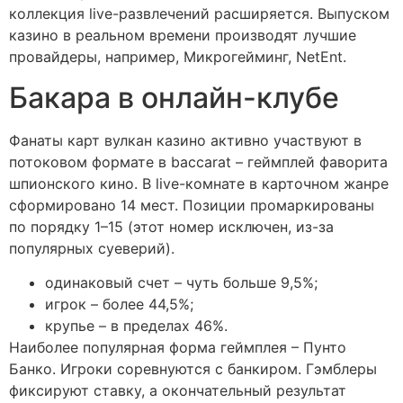
коллекция live-развлечений расширяется. Выпуском
казино в реальном времени производят лучшие
провайдеры, например, Микрогейминг, NetEnt.
Бакара в онлайн-клубе
Фанаты карт вулкан казино активно участвуют в
потоковом формате в baccarat – геймплей фаворита
шпионского кино. В live-комнате в карточном жанре
сформировано 14 мест. Позиции промаркированы
по порядку 1–15 (этот номер исключен, из-за
популярных суеверий).
одинаковый счет – чуть больше 9,5%;
игрок – более 44,5%;
крупье – в пределах 46%.
Наиболее популярная форма геймплея – Пунто
Банко. Игроки соревнуются с банкиром. Гэмблеры
фиксируют ставку, а окончательный результат