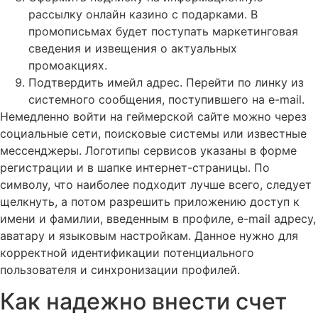
рассылку онлайн казино с подарками. В
промописьмах будет поступать маркетинговая
сведения и извещения о актуальных
промоакциях.
Подтвердить имейл адрес. Перейти по линку из
системного сообщения, поступившего на e-mail.
Немедленно войти на геймерской сайте можно через
социальные сети, поисковые системы или известные
мессенджеры. Логотипы сервисов указаны в форме
регистрации и в шапке интернет-страницы. По
символу, что наиболее подходит лучше всего, следует
щелкнуть, а потом разрешить приложению доступ к
имени и фамилии, введенным в профиле, e-mail адресу,
аватару и языковым настройкам. Данное нужно для
корректной идентификации потенциального
пользователя и синхронизации профилей.
Как надежно внести счет