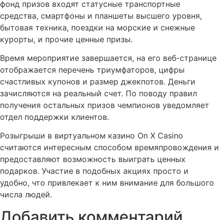
фонд призов входят статусные транспортные
средства, смартфоны и планшеты высшего уровня,
бытовая техника, поездки на морские и снежные
курорты, и прочие ценные призы.
Время мероприятие завершается, на его веб-странице
отображается перечень триумфаторов, цифры
счастливых купонов и размер джекпотов. Деньги
зачисляются на реальный счет. По поводу правил
получения остальных призов чемпионов уведомляет
отдел поддержки клиентов.
Розыгрыши в виртуальном казино On X Casino
считаются интересным способом времяпровождения и
предоставляют возможность выиграть ценных
подарков. Участие в подобных акциях просто и
удобно, что привлекает к ним внимание для большого
числа людей.
Добавить комментарий