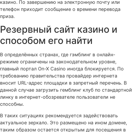
казино. По завершению на электронную почту или
телефон приходит сообщение о времени перевода
приза.
Резервный сайт казино и
способом его найти
В определённых странах, где гэмблинг в онлайн-
режиме ограничены на законодательном уровне,
главный портал On-X Casino иногда блокируется. По
требованию правительства провайдер интернета
вносит URL-адрес площадки в запретный перечень. В
данной случае загрузить гемблинг клуб по стандартной
линку в интернет-обозревателе пользователи не
способны.
В таких ситуациях рекомендуется задействовать
актуальное зеркало. Это размещено на ином домене,
таким образом остается открытым для посещения в