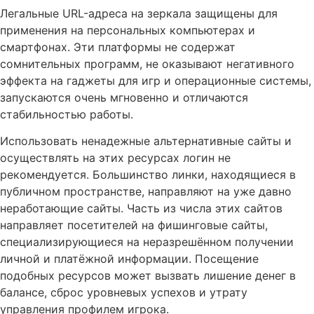
Легальные URL-адреса на зеркала защищены для
применения на персональных компьютерах и
смартфонах. Эти платформы не содержат
сомнительных программ, не оказывают негативного
эффекта на гаджеты для игр и операционные системы,
запускаются очень мгновенно и отличаются
стабильностью работы.
Использовать ненадежные альтернативные сайты и
осуществлять на этих ресурсах логин не
рекомендуется. Большинство линки, находящиеся в
публичном пространстве, направляют на уже давно
неработающие сайты. Часть из числа этих сайтов
направляет посетителей на фишинговые сайты,
специализирующиеся на неразрешённом получении
личной и платёжной информации. Посещение
подобных ресурсов может вызвать лишение денег в
балансе, сброс уровневых успехов и утрату
управления профилем игрока.