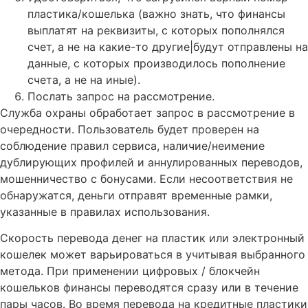
пластика/кошелька (важно знать, что финансы
выплатят на реквизиты, с которых пополнялся
счет, а не на какие-то другие|будут отправлены на
данные, с которых производилось пополнение
счета, а не на иные).
Послать запрос на рассмотрение.
Служба охраны обработает запрос в рассмотрение в
очередности. Пользователь будет проверен на
соблюдение правил сервиса, наличие/неимение
дублирующих профилей и аннулированных переводов,
мошенничество с бонусами. Если несоответствия не
обнаружатся, деньги отправят временные рамки,
указанные в правилах использования.
Скорость перевода денег на пластик или электронный
кошелек может варьироваться в учитывая выбранного
метода. При применении цифровых / блокчейн
кошельков финансы переводятся сразу или в течение
пары часов. Во время перевода на кредитные пластики