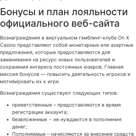
Бонусы и план лояльности
официального веб-сайта
Вознаграждения в виртуальном гэмблинг-клубе On X
Casino представляют собой монетарные или азартные
предложения, которые предоставляются для
заманивания на ресурс новых пользователей и
сохранения интереса постоянных юзеров. Главная
миссия бонусов — повысить деятельность игроков и
мотивировать их к игре.
Вознаграждения существуют следующих типов:
приветственные – предоставляются в время
регистрации аккаунта;
безвложенные − не нуждаются в пополнения
денег;
Пополняемые – начисляются за внесение средств