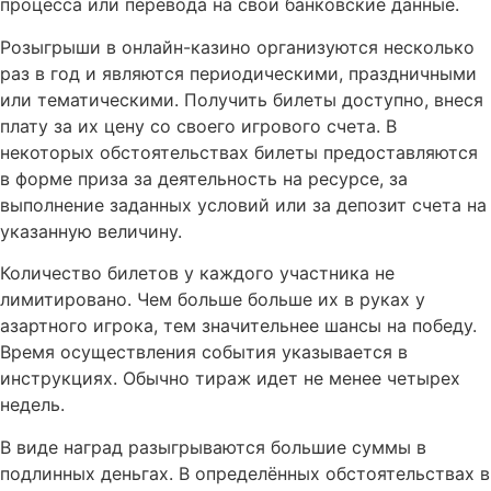
процесса или перевода на свои банковские данные.
Розыгрыши в онлайн-казино организуются несколько
раз в год и являются периодическими, праздничными
или тематическими. Получить билеты доступно, внеся
плату за их цену со своего игрового счета. В
некоторых обстоятельствах билеты предоставляются
в форме приза за деятельность на ресурсе, за
выполнение заданных условий или за депозит счета на
указанную величину.
Количество билетов у каждого участника не
лимитировано. Чем больше больше их в руках у
азартного игрока, тем значительнее шансы на победу.
Время осуществления события указывается в
инструкциях. Обычно тираж идет не менее четырех
недель.
В виде наград разыгрываются большие суммы в
подлинных деньгах. В определённых обстоятельствах в