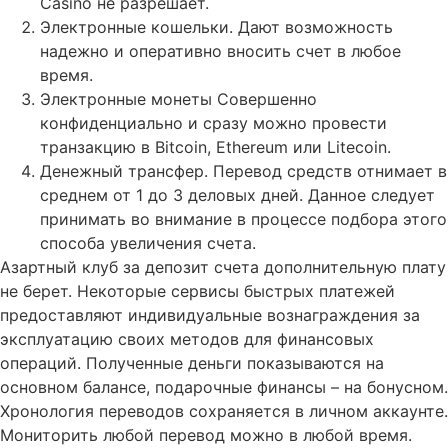
Casino не разрешает.
Электронные кошельки. Дают возможность
надежно и оперативно вносить счет в любое
время.
Электронные монеты Совершенно
конфиденциально и сразу можно провести
транзакцию в Bitcoin, Ethereum или Litecoin.
Денежный трансфер. Перевод средств отнимает в
среднем от 1 до 3 деловых дней. Данное следует
принимать во внимание в процессе подбора этого
способа увеличения счета.
Азартный клуб за депозит счета дополнительную плату
не берет. Некоторые сервисы быстрых платежей
предоставляют индивидуальные вознаграждения за
эксплуатацию своих методов для финансовых
операций. Полученные деньги показываются на
основном балансе, подарочные финансы – на бонусном.
Хронология переводов сохраняется в личном аккаунте.
Мониторить любой перевод можно в любой время.