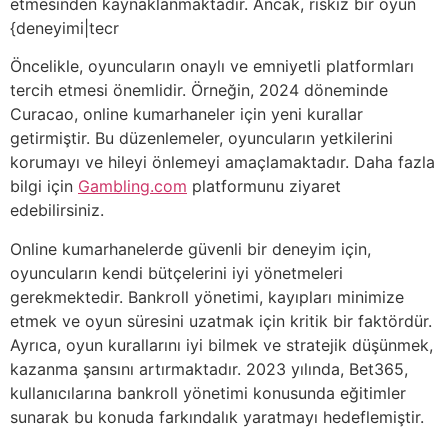
etmesinden kaynaklanmaktadır. Ancak, riskiz bir oyun
{deneyimi|tecr
Öncelikle, oyuncuların onaylı ve emniyetli platformları
tercih etmesi önemlidir. Örneğin, 2024 döneminde
Curacao, online kumarhaneler için yeni kurallar
getirmiştir. Bu düzenlemeler, oyuncuların yetkilerini
korumayı ve hileyi önlemeyi amaçlamaktadır. Daha fazla
bilgi için
Gambling.com
platformunu ziyaret
edebilirsiniz.
Online kumarhanelerde güvenli bir deneyim için,
oyuncuların kendi bütçelerini iyi yönetmeleri
gerekmektedir. Bankroll yönetimi, kayıpları minimize
etmek ve oyun süresini uzatmak için kritik bir faktördür.
Ayrıca, oyun kurallarını iyi bilmek ve stratejik düşünmek,
kazanma şansını artırmaktadır. 2023 yılında, Bet365,
kullanıcılarına bankroll yönetimi konusunda eğitimler
sunarak bu konuda farkındalık yaratmayı hedeflemiştir.