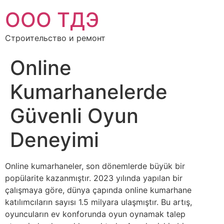
ООО ТДЭ
Строительство и ремонт
Online
Kumarhanelerde
Güvenli Oyun
Deneyimi
Online kumarhaneler, son dönemlerde büyük bir
popülarite kazanmıştır. 2023 yılında yapılan bir
çalışmaya göre, dünya çapında online kumarhane
katılımcıların sayısı 1.5 milyara ulaşmıştır. Bu artış,
oyuncuların ev konforunda oyun oynamak talep