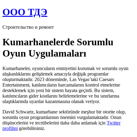
Перейти
ООО ТДЭ
к
содержимому
Строительство и ремонт
Kumarhanelerde Sorumlu
Oyun Uygulamaları
Kumarhaneler, oyuncuların emniyetini korumak ve sorumlu oyun
alışkanlıklarını geliştirmek amacıyla değişik programlar
oluşturmaktadır. 2023 döneminde, Las Vegas’taki Caesars
Entertainment, katılımcıların harcamalarını kontrol etmelerine
desteklemek için yeni bir sistem hayata geçirdi. Bu sistem,
katılımcıların gider kısıtlarını belirlemelerine ve bu sınırlarına
ulaştıklarında uyarılar kazanmasına olanak veriyor.
David Schwartz, kumarhane sektöründe meşhur bir otorite olup,
sorumlu oyun programlarının önemini vurgulamaktadır. Onun
düşüncelerini ve tecrübelerini daha daha anlamak için
Twitter
profilini
görebilirsiniz.