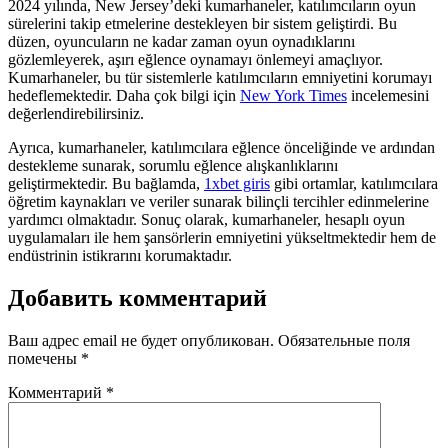
2024 yılında, New Jersey’deki kumarhaneler, katılımcıların oyun
sürelerini takip etmelerine destekleyen bir sistem geliştirdi. Bu
düzen, oyuncuların ne kadar zaman oyun oynadıklarını
gözlemleyerek, aşırı eğlence oynamayı önlemeyi amaçlıyor.
Kumarhaneler, bu tür sistemlerle katılımcıların emniyetini korumayı
hedeflemektedir. Daha çok bilgi için
New York Times
incelemesini
değerlendirebilirsiniz.
Ayrıca, kumarhaneler, katılımcılara eğlence önceliğinde ve ardından
destekleme sunarak, sorumlu eğlence alışkanlıklarını
geliştirmektedir. Bu bağlamda,
1xbet giris
gibi ortamlar, katılımcılara
öğretim kaynakları ve veriler sunarak bilinçli tercihler edinmelerine
yardımcı olmaktadır. Sonuç olarak, kumarhaneler, hesaplı oyun
uygulamaları ile hem şansörlerin emniyetini yükseltmektedir hem de
endüstrinin istikrarını korumaktadır.
Добавить комментарий
Ваш адрес email не будет опубликован.
Обязательные поля
помечены
*
Комментарий
*