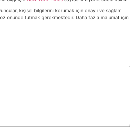
ncular, kişisel bilgilerini korumak için onaylı ve sağlam
ni göz önünde tutmak gerekmektedir. Daha fazla malumat için